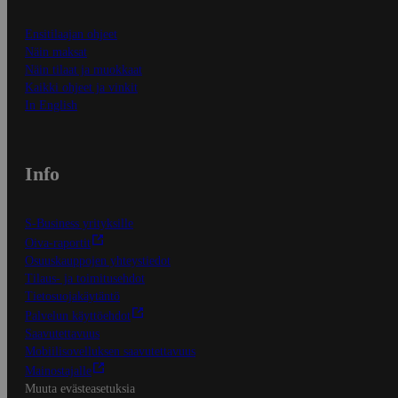
Ensitilaajan ohjeet
Näin maksat
Näin tilaat ja muokkaat
Kaikki ohjeet ja vinkit
In English
Info
S-Business yrityksille
Oiva-raportit
Osuuskauppojen yhteystiedot
Tilaus- ja toimitusehdot
Tietosuojakäytäntö
Palvelun käyttöehdot
Saavutettavuus
Mobiilisovelluksen saavutettavuus
Mainostajalle
Muuta evästeasetuksia