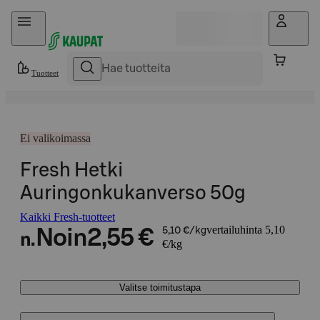
Hyppää sisältöön
Tuotteet
Ei valikoimassa
Fresh Hetki
Auringonkukanverso 50g
Kaikki Fresh-tuotteet
vertailuhinta 5,10
Noin
2,55 €
5,10 €/kg
n.
€/kg
Valitse toimitustapa