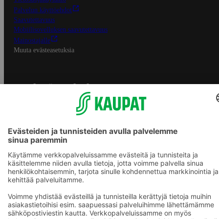
Palvelun käyttöehdot
Saavutettavuus
Mobiilisovelluksen saavutettavuus
Mainostajalle
Muuta evästeasetuksia
S-ryhmän palvelut
S-ryhmä
Asiakasomistajuus
Yhteishyvä Ruoka -sovellus
S-ostoslista -sovellus
Prisma.fi
Sokos.fi
S-Pankki
Yhteishyvä
Sokos Hotels
Raflaamo