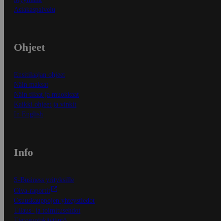
Asiakaspalvelu
Ohjeet
Ensitilaajan ohjeet
Näin maksat
Näin tilaat ja muokkaat
Kaikki ohjeet ja vinkit
In English
Info
S-Business yrityksille
Oiva-raportit
Osuuskauppojen yhteystiedot
Tilaus- ja toimitusehdot
Tietosuojakäytäntö