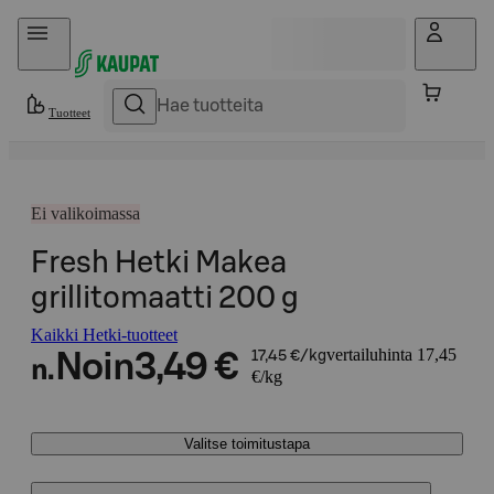
Hyppää sisältöön
Tuotteet
Ei valikoimassa
Fresh Hetki Makea
grillitomaatti 200 g
Kaikki Hetki-tuotteet
vertailuhinta 17,45
Noin
3,49 €
17,45 €/kg
n.
€/kg
Valitse toimitustapa