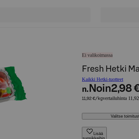
Ei valikoimassa
Fresh Hetki Ma
Kaikki Hetki-tuotteet
Noin
2,98 
n.
vertailuhinta 11,9
11,92 €/kg
Valitse toimitu
Lisää
suosikkeihin,