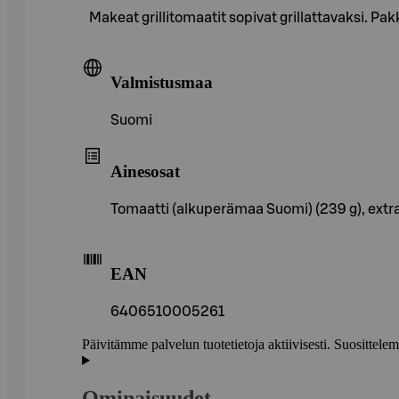
Makeat grillitomaatit sopivat grillattavaksi. Pak
Valmistusmaa
Suomi
Ainesosat
Tomaatti (alkuperämaa Suomi) (239 g), extra-n
EAN
6406510005261
Päivitämme palvelun tuotetietoja aktiivisesti. Suositte
Ominaisuudet