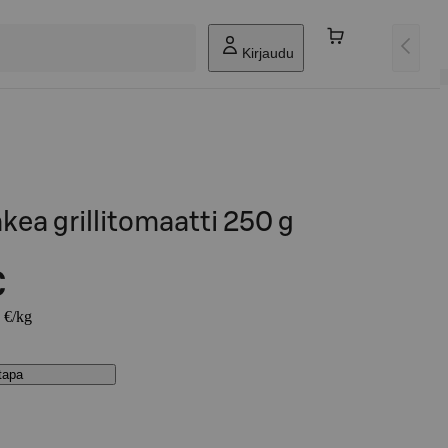
Kirjaudu
kea grillitomaatti 250 g
€
2 €/kg
stapa