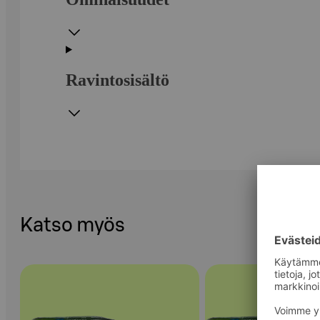
Ravintosisältö
Katso myös