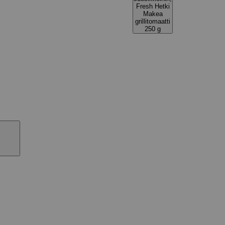
Fresh Hetki
Makea
grillitomaatti
250 g