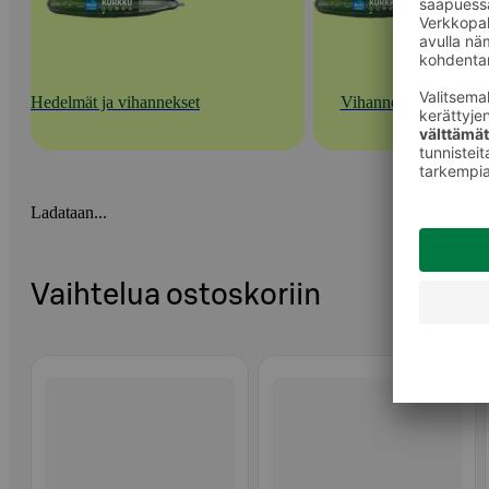
Hedelmät ja vihannekset
Vihannekset
Ladataan...
Vaihtelua ostoskoriin
Ohita listaus