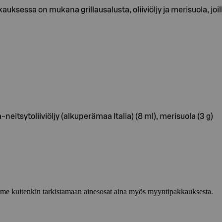
kauksessa on mukana grillausalusta, oliiviöljy ja merisuola, joi
eitsytoliiviöljy (alkuperämaa Italia) (8 ml), merisuola (3 g)
lemme kuitenkin tarkistamaan ainesosat aina myös myyntipakkauksesta.