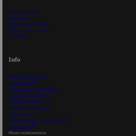
Ensitilaajan ohjeet
Näin maksat
Näin tilaat ja muokkaat
Kaikki ohjeet ja vinkit
In English
Info
S-Business yrityksille
Oiva-raportit
Osuuskauppojen yhteystiedot
Tilaus- ja toimitusehdot
Tietosuojakäytäntö
Palvelun käyttöehdot
Saavutettavuus
Mobiilisovelluksen saavutettavuus
Mainostajalle
Muuta evästeasetuksia