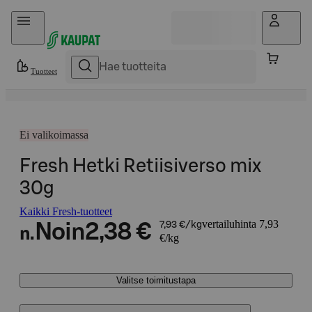
Hyppää sisältöön
Tuotteet
Ei valikoimassa
Fresh Hetki Retiisiverso mix
30g
Kaikki Fresh-tuotteet
vertailuhinta 7,93
Noin
2,38 €
7,93 €/kg
n.
€/kg
Valitse toimitustapa