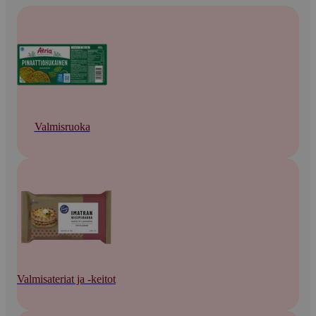
Valmisruoka
Valmisateriat ja -keitot