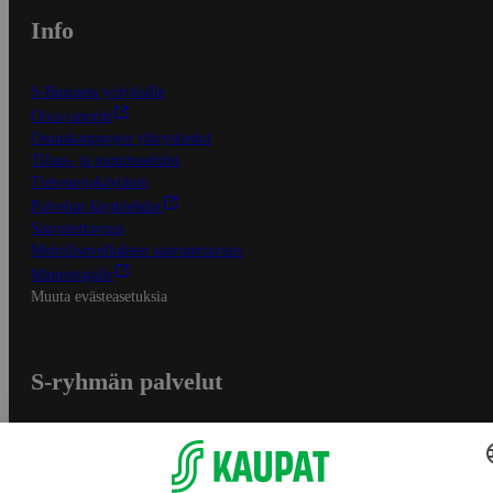
Info
S-Business yrityksille
Oiva-raportit
Osuuskauppojen yhteystiedot
Tilaus- ja toimitusehdot
Tietosuojakäytäntö
Palvelun käyttöehdot
Saavutettavuus
Mobiilisovelluksen saavutettavuus
Mainostajalle
Muuta evästeasetuksia
S-ryhmän palvelut
S-ryhmä
Asiakasomistajuus