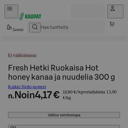
Hyppää sisältöön
Tuotteet
Ei valikoimassa
Fresh Hetki Ruokaisa Hot
honey kanaa ja nuudelia 300 g
Kaikki Hetki-tuotteet
vertailuhinta 13,90
Noin
4,17 €
13,90 €/kg
n.
€/kg
Valitse toimitustapa