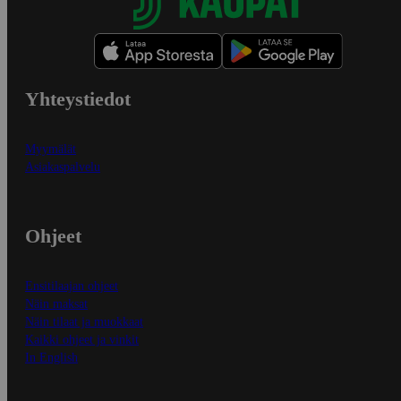
Yhteystiedot
Myymälät
Asiakaspalvelu
Ohjeet
Ensitilaajan ohjeet
Näin maksat
Näin tilaat ja muokkaat
Kaikki ohjeet ja vinkit
In English