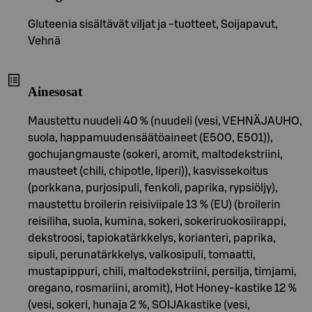
Gluteenia sisältävät viljat ja -tuotteet, Soijapavut,
Vehnä
Ainesosat
Maustettu nuudeli 40 % (nuudeli (vesi, VEHNÄJAUHO,
suola, happamuudensäätöaineet (E500, E501)),
gochujangmauste (sokeri, aromit, maltodekstriini,
mausteet (chili, chipotle, liperi)), kasvissekoitus
(porkkana, purjosipuli, fenkoli, paprika, rypsiöljy),
maustettu broilerin reisiviipale 13 % (EU) (broilerin
reisiliha, suola, kumina, sokeri, sokeriruokosiirappi,
dekstroosi, tapiokatärkkelys, korianteri, paprika,
sipuli, perunatärkkelys, valkosipuli, tomaatti,
mustapippuri, chili, maltodekstriini, persilja, timjami,
oregano, rosmariini, aromit), Hot Honey-kastike 12 %
(vesi, sokeri, hunaja 2 %, SOIJAkastike (vesi,