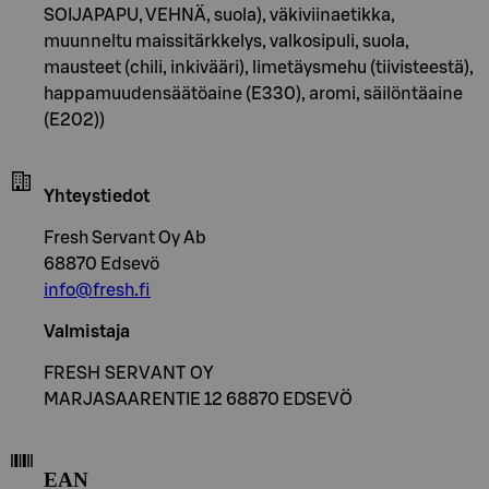
SOIJAPAPU, VEHNÄ, suola), väkiviinaetikka,
muunneltu maissitärkkelys, valkosipuli, suola,
mausteet (chili, inkivääri), limetäysmehu (tiivisteestä),
happamuudensäätöaine (E330), aromi, säilöntäaine
(E202))
Yhteystiedot
Fresh Servant Oy Ab
68870 Edsevö
info@fresh.fi
Valmistaja
FRESH SERVANT OY
MARJASAARENTIE 12 68870 EDSEVÖ
EAN