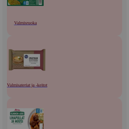
Valmisruoka
Valmisateriat ja -keitot