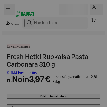
Hyppää sisältöön
Tuotteet
Ei valikoimassa
Fresh Hetki Ruokaisa Pasta
Carbonara 310 g
Kaikki Fresh-tuotteet
vertailuhinta 12,81
Noin
3,97 €
12,81 €/kg
n.
€/kg
Valitse toimitustapa