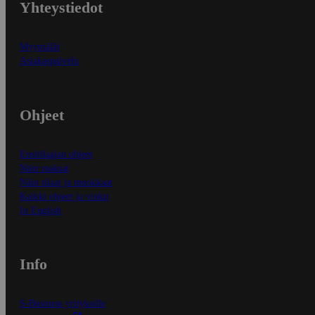
Yhteystiedot
Myymälät
Asiakaspalvelu
Ohjeet
Ensitilaajan ohjeet
Näin maksat
Näin tilaat ja muokkaat
Kaikki ohjeet ja vinkit
In English
Info
S-Business yrityksille