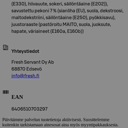
(E330), hiivauute, sokeri, säilöntäaine (E202)),
savustettu pekoni 7 % (sianliha (EU), suola, dekstroosi,
maltodekstriini, säilöntäaine (E250), pyökkisavu),
juustoraaste (pastöroitu MAITO, suola, juoksute,
hapate, väriaineet (E160a, E160b))
Yhteystiedot
Fresh Servant Oy Ab
68870 Edsevö
info@fresh.fi
EAN
6406510703297
Päivitämme palvelun tuotetietoja aktiivisesti. Suosittelemme
kuitenkin tarkistamaan ainesosat aina myös myyntipakkauksesta.