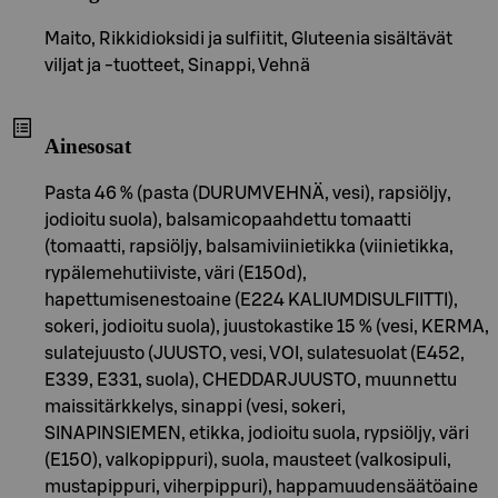
Maito, Rikkidioksidi ja sulfiitit, Gluteenia sisältävät
viljat ja -tuotteet, Sinappi, Vehnä
Ainesosat
Pasta 46 % (pasta (DURUMVEHNÄ, vesi), rapsiöljy,
jodioitu suola), balsamicopaahdettu tomaatti
(tomaatti, rapsiöljy, balsamiviinietikka (viinietikka,
rypälemehutiiviste, väri (E150d),
hapettumisenestoaine (E224 KALIUMDISULFIITTI),
sokeri, jodioitu suola), juustokastike 15 % (vesi, KERMA,
sulatejuusto (JUUSTO, vesi, VOI, sulatesuolat (E452,
E339, E331, suola), CHEDDARJUUSTO, muunnettu
maissitärkkelys, sinappi (vesi, sokeri,
SINAPINSIEMEN, etikka, jodioitu suola, rypsiöljy, väri
(E150), valkopippuri), suola, mausteet (valkosipuli,
mustapippuri, viherpippuri), happamuudensäätöaine