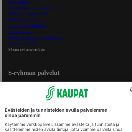
Oiva-raportit
Osuuskauppojen yhteystiedot
Tilaus- ja toimitusehdot
Tietosuojakäytäntö
Palvelun käyttöehdot
Saavutettavuus
Mobiilisovelluksen saavutettavuus
Mainostajalle
Muuta evästeasetuksia
S-ryhmän palvelut
S-ryhmä
Asiakasomistajuus
Yhteishyvä Ruoka -sovellus
S-ostoslista -sovellus
Prisma.fi
Sokos.fi
S-Pankki