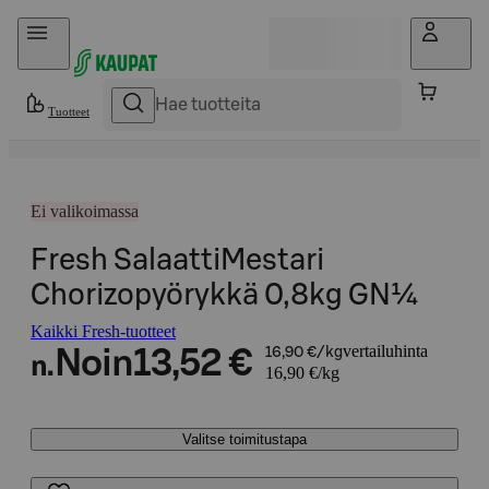
Hyppää sisältöön
Tuotteet
Ei valikoimassa
Fresh SalaattiMestari
Chorizopyörykkä 0,8kg GN¼
Kaikki Fresh-tuotteet
vertailuhinta
Noin
13,52 €
16,90 €/kg
n.
16,90 €/kg
Valitse toimitustapa