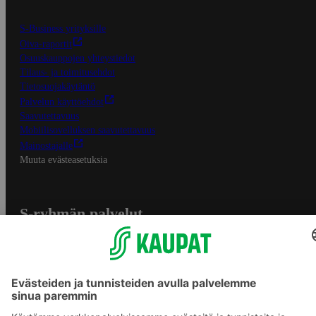
S-Business yrityksille
Oiva-raportit
Osuuskauppojen yhteystiedot
Tilaus- ja toimitusehdot
Tietosuojakäytäntö
Palvelun käyttöehdot
Saavutettavuus
Mobiilisovelluksen saavutettavuus
Mainostajalle
Muuta evästeasetuksia
S-ryhmän palvelut
S-ryhmä
Asiakasomistajuus
Yhteishyvä Ruoka -sovellus
S-ostoslista -sovellus