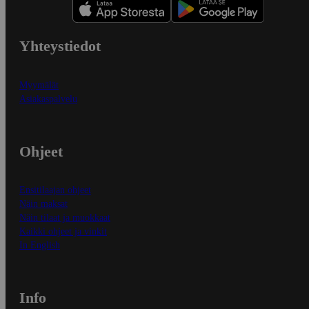
Yhteystiedot
Myymälät
Asiakaspalvelu
Ohjeet
Ensitilaajan ohjeet
Näin maksat
Näin tilaat ja muokkaat
Kaikki ohjeet ja vinkit
In English
Info