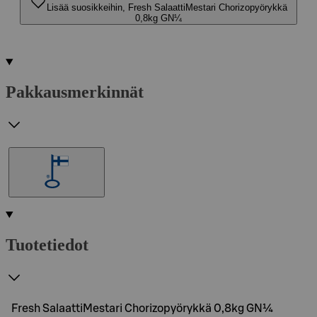
Lisää suosikkeihin, Fresh SalaattiMestari Chorizopyörykkä
0,8kg GN¼
Pakkausmerkinnät
Tuotetiedot
Fresh SalaattiMestari Chorizopyörykkä 0,8kg GN¼