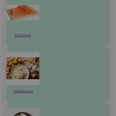
Ruokatori
Valmisruoka