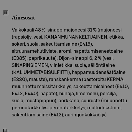
Ainesosat
Valkokaali 48 %, sinappimajoneesi 31 % (majoneesi
(rapsiöljy, vesi, KANANMUNANKELTUAINEN, etikka,
sokeri, suola, sakeuttamisaine (E415),
sitruunamehutiiviste, aromi, hapettumisenestoaine
(E385), paprikauute), Dijon-sinappi 6, 2 % (vesi,
SINAPINSIEMEN, viinietikka, suola, säilöntäaine
(KALIUMMETABISULFIITTI), happamuudensäätöaine
(E330), mauste), ranskankerma (pastöroitu KERMA,
muunnettu maissitärkkelys, sakeuttamisaineet (E410,
E412, E440), hapate), hunaja, limemehu, persilja,
suola, mustapippuri), porkkana, suuruste (muunnettu
perunatärkkelys, perunatärkkelys, maltodekstriini,
sakeuttamisaine (E412), auringonkukkaöljy)