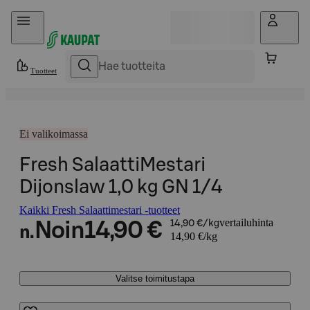
Hyppää sisältöön
Tuotteet
Ei valikoimassa
Fresh SalaattiMestari
Dijonslaw 1,0 kg GN 1/4
Kaikki Fresh Salaattimestari -tuotteet
vertailuhinta
Noin
14,90 €
14,90 €/kg
n.
14,90 €/kg
Valitse toimitustapa