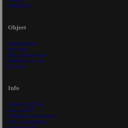
Asiakaspalvelu
Ohjeet
Ensitilaajan ohjeet
Näin maksat
Näin tilaat ja muokkaat
Kaikki ohjeet ja vinkit
In English
Info
S-Business yrityksille
Oiva-raportit
Osuuskauppojen yhteystiedot
Tilaus- ja toimitusehdot
Tietosuojakäytäntö