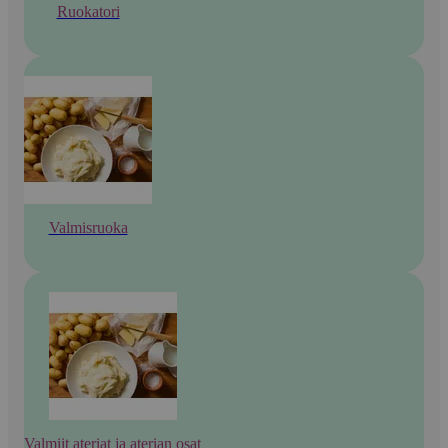
Ruokatori
Valmisruoka
Valmiit ateriat ja aterian osat