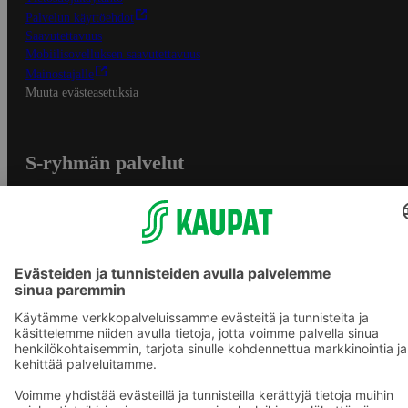
Palvelun käyttöehdot
Saavutettavuus
Mobiilisovelluksen saavutettavuus
Mainostajalle
Muuta evästeasetuksia
S-ryhmän palvelut
S-ryhmä
Asiakasomistajuus
Yhteishyvä Ruoka -sovellus
S-ostoslista -sovellus
Prisma.fi
Sokos.fi
S-Pankki
Yhteishyvä
Sokos Hotels
Raflaamo