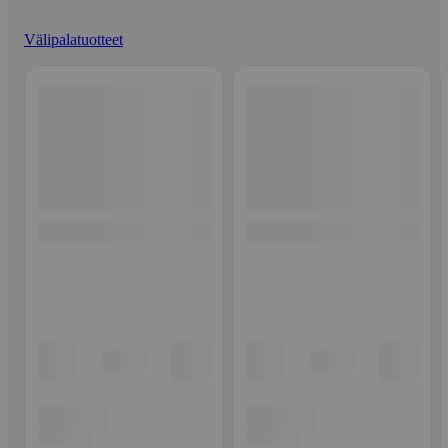
Välipalatuotteet
Ohita listaus