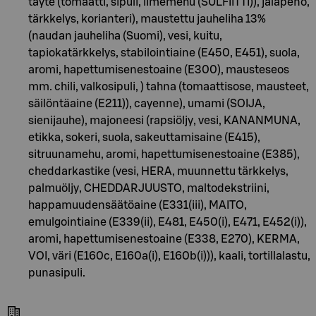
täyte (tomaatti, sipuli, limemehu (SULFIITTI)), jalapeno,
tärkkelys, korianteri), maustettu jauheliha 13%
(naudan jauheliha (Suomi), vesi, kuitu,
tapiokatärkkelys, stabilointiaine (E450, E451), suola,
aromi, hapettumisenestoaine (E300), mausteseos
mm. chili, valkosipuli, ) tahna (tomaattisose, mausteet,
säilöntäaine (E211)), cayenne), umami (SOIJA,
sienijauhe), majoneesi (rapsiöljy, vesi, KANANMUNA,
etikka, sokeri, suola, sakeuttamisaine (E415),
sitruunamehu, aromi, hapettumisenestoaine (E385),
cheddarkastike (vesi, HERA, muunnettu tärkkelys,
palmuöljy, CHEDDARJUUSTO, maltodekstriini,
happamuudensäätöaine (E331(iii), MAITO,
emulgointiaine (E339(ii), E481, E450(i), E471, E452(i)),
aromi, hapettumisenestoaine (E338, E270), KERMA,
VOI, väri (E160c, E160a(i), E160b(i))), kaali, tortillalastu,
punasipuli.