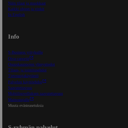
Näin tilaat ja muokkaat
Kaikki ohjeet ja vinkit
In English
Info
S-Business yrityksille
Oiva-raportit
Osuuskauppojen yhteystiedot
Tilaus- ja toimitusehdot
Tietosuojakäytäntö
Palvelun käyttöehdot
Saavutettavuus
Mobiilisovelluksen saavutettavuus
Mainostajalle
Muuta evästeasetuksia
S-ryhmän palvelut