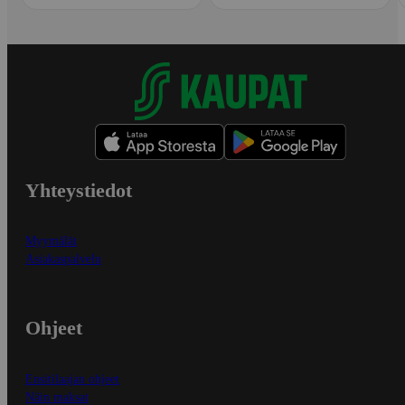
Yhteystiedot
Myymälät
Asiakaspalvelu
Ohjeet
Ensitilaajan ohjeet
Näin maksat