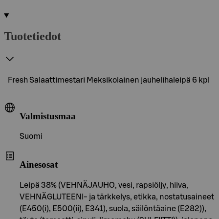
Tuotetiedot
Fresh Salaattimestari Meksikolainen jauhelihaleipä 6 kpl
Valmistusmaa
Suomi
Ainesosat
Leipä 38% (VEHNÄJAUHO, vesi, rapsiöljy, hiiva,
VEHNÄGLUTEENI- ja tärkkelys, etikka, nostatusaineet
(E450(i), E500(ii), E341), suola, säilöntäaine (E282)),