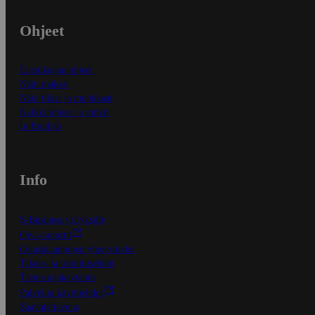
Ohjeet
Ensitilaajan ohjeet
Näin maksat
Näin tilaat ja muokkaat
Kaikki ohjeet ja vinkit
In English
Info
S-Business yrityksille
Oiva-raportit
Osuuskauppojen yhteystiedot
Tilaus- ja toimitusehdot
Tietosuojakäytäntö
Palvelun käyttöehdot
Saavutettavuus