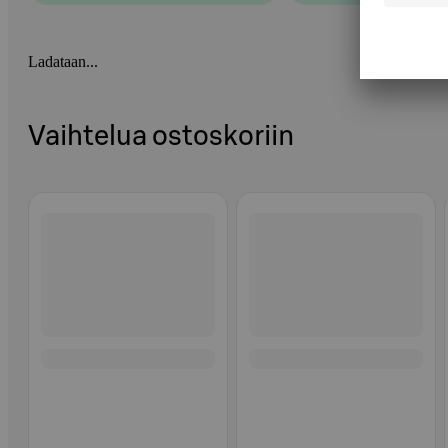
Ladataan...
Vaihtelua ostoskoriin
Ohita listaus