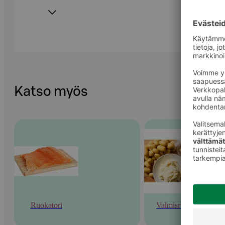
Katso myös
Ruokatori
Valmisruoka