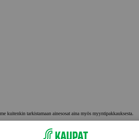
lemme kuitenkin tarkistamaan ainesosat aina myös myyntipakkauksesta.