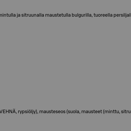
ntulla ja sitruunalla maustetulla bulgurilla, tuoreella persiljall
EHNÄ, rypsiöljy), mausteseos (suola, mausteet (minttu, sitruu