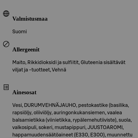
Valmistusmaa
Suomi
Allergeenit
Maito, Rikkidioksidi ja sulfiitit, Gluteenia sisältävät
viljat ja -tuotteet, Vehnä
Ainesosat
Vesi, DURUMVEHNÄJAUHO, pestokastike (basilika,
rapsiöljy, oliiviöljy, auringonkukansiemen, vaalea
balsamietikka (viinietikka, rypälemehutiiviste), suola,
valkosipuli, sokeri, mustapippuri, JUUSTOAROMI,
happamuudensäätöaineet (E330, E300), muunnettu