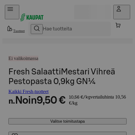
Hyppää sisältöön
Tuotteet
Ei valikoimassa
Fresh SalaattiMestari Vihreä
Pestopasta 0,9kg GN¼
Kaikki Fresh-tuotteet
vertailuhinta 10,56
Noin
9,50 €
10,56 €/kg
n.
€/kg
Valitse toimitustapa