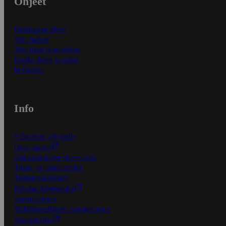
Ohjeet
Ensitilaajan ohjeet
Näin maksat
Näin tilaat ja muokkaat
Kaikki ohjeet ja vinkit
In English
Info
S-Business yrityksille
Oiva-raportit
Osuuskauppojen yhteystiedot
Tilaus- ja toimitusehdot
Tietosuojakäytäntö
Palvelun käyttöehdot
Saavutettavuus
Mobiilisovelluksen saavutettavuus
Mainostajalle