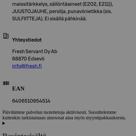
maissitärkkelys, säilöntäaineet (E202, E211)),
JUUSTOJAUHE, persilja, punaviinietikka (sis.
SULFIITTEJA). Ei sisällä pähkinää.
Yhteystiedot
Fresh Servant Oy Ab
68870 Edsevö
info@fresh.fi
EAN
6406510954514
Päivitämme palvelun tuotetietoja aktiivisesti. Suosittelemme
kuitenkin tarkistamaan ainesosat aina myös myyntipakkauksesta.