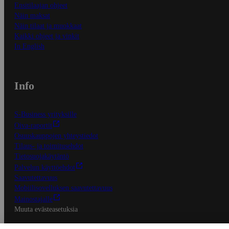
Ensitilaajan ohjeet
Näin maksat
Näin tilaat ja muokkaat
Kaikki ohjeet ja vinkit
In English
Info
S-Business yrityksille
Oiva-raportit
Osuuskauppojen yhteystiedot
Tilaus- ja toimitusehdot
Tietosuojakäytäntö
Palvelun käyttöehdot
Saavutettavuus
Mobiilisovelluksen saavutettavuus
Mainostajalle
Muuta evästeasetuksia