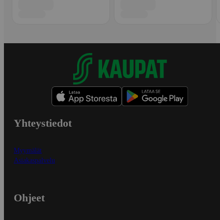
Yhteystiedot
Myymälät
Asiakaspalvelu
Ohjeet