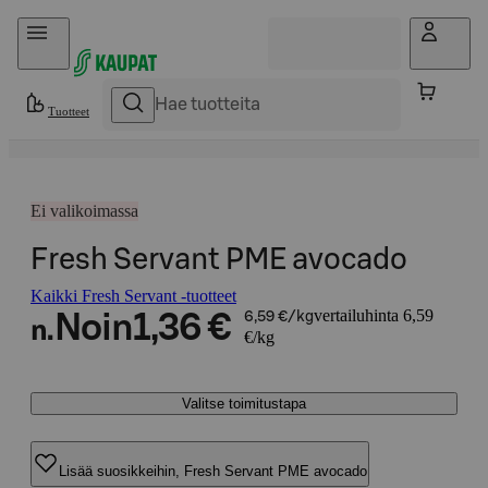
Hyppää sisältöön
Tuotteet
Ei valikoimassa
Fresh Servant PME avocado
Kaikki Fresh Servant -tuotteet
vertailuhinta 6,59
Noin
1,36 €
6,59 €/kg
n.
€/kg
Valitse toimitustapa
Lisää suosikkeihin, Fresh Servant PME avocado