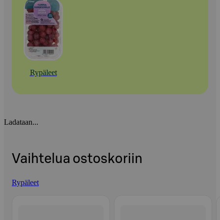
Rypäleet
Ladataan...
Vaihtelua ostoskoriin
Rypäleet
Ohita listaus