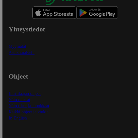
Yhteystiedot
Myymälät
Asiakaspalvelu
Ohjeet
Ensitilaajan ohjeet
Näin maksat
Näin tilaat ja muokkaat
Kaikki ohjeet ja vinkit
In English