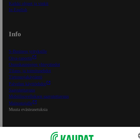
Kaikki ohjeet ja vinkit
In English
Info
S-Business yrityksille
Oiva-raportit
Osuuskauppojen yhteystiedot
Tilaus- ja toimitusehdot
Tietosuojakäytäntö
Palvelun käyttöehdot
Saavutettavuus
Mobiilisovelluksen saavutettavuus
Mainostajalle
Muuta evästeasetuksia
S-ryhmän palvelut