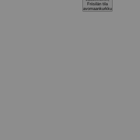
Friisilän tila
avomaankurkku