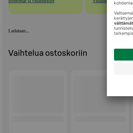
Hedelmät ja vihannekset
Vihannekset
Ladataan...
Vaihtelua ostoskoriin
Ohita listaus