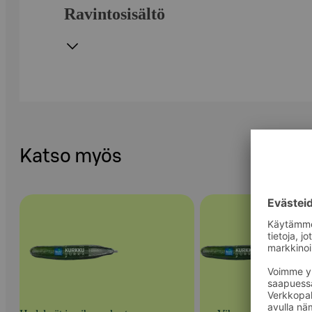
Ravintosisältö
Katso myös