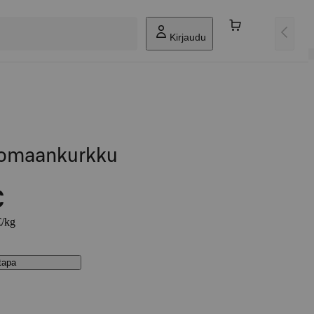
Kirjaudu
 avomaankurkku
€
€/kg
stapa