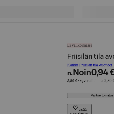
Ei valikoimassa
Friisilän tila
Kaikki Friisilän tila -tuotteet
Noin
0,94 
n.
vertailuhinta 2,89 
2,89 €/kg
Valitse toimitu
Lisää
suosikkeihin,