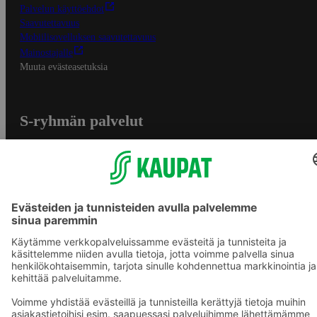
Palvelun käyttöehdot
Saavutettavuus
Mobiilisovelluksen saavutettavuus
Mainostajalle
Muuta evästeasetuksia
S-ryhmän palvelut
S-ryhmä
Asiakasomistajuus
Yhteishyvä Ruoka -sovellus
S-ostoslista -sovellus
Prisma.fi
Sokos.fi
S-Pankki
Yhteishyvä
Sokos Hotels
Raflaamo