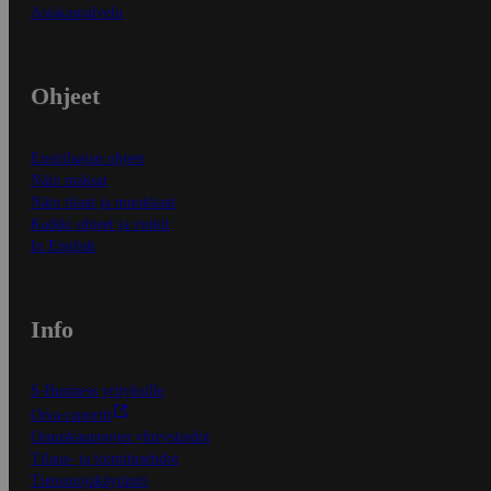
Asiakaspalvelu
Ohjeet
Ensitilaajan ohjeet
Näin maksat
Näin tilaat ja muokkaat
Kaikki ohjeet ja vinkit
In English
Info
S-Business yrityksille
Oiva-raportit
Osuuskauppojen yhteystiedot
Tilaus- ja toimitusehdot
Tietosuojakäytäntö