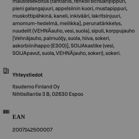
maustesekoitus (tähtianis, fenkoli sichuanpippuri,
pieni galangajuuri, appelsiinin kuori, mustapippuri,
muskottipähkinä, kaneli, inkivääri, lakritsinjuuri,
amomum-hedelmä, meilikka], perunatärkkelys,
nuudelit (VEHNÄauho, vesi, suola), sipuli, korppujauho
[Vehnäjauho, palmuöljy, suola, hiiva, sokeri,
askorbiinihappo (E300)], SOIJAkastike (vesi,
SOIJApavut, suola, VEHNÄjauho, sokeri), sokeri.
Yhteystiedot
Itsudemo Finland Oy
Nihtisillantie 3 B, 02630 Espoo
EAN
2007142500007