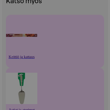
Katso myös
Keittiö ja kattaus
Astiat ja aterimet