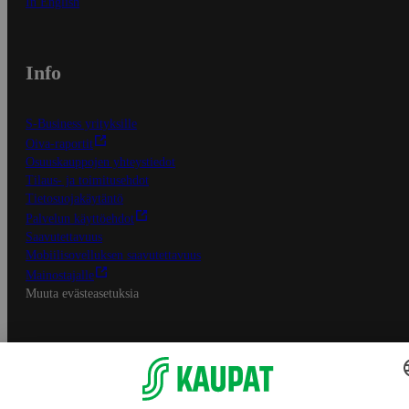
In English
Info
S-Business yrityksille
Oiva-raportit
Osuuskauppojen yhteystiedot
Tilaus- ja toimitusehdot
Tietosuojakäytäntö
Palvelun käyttöehdot
Saavutettavuus
Mobiilisovelluksen saavutettavuus
Mainostajalle
Muuta evästeasetuksia
S-ryhmän palvelut