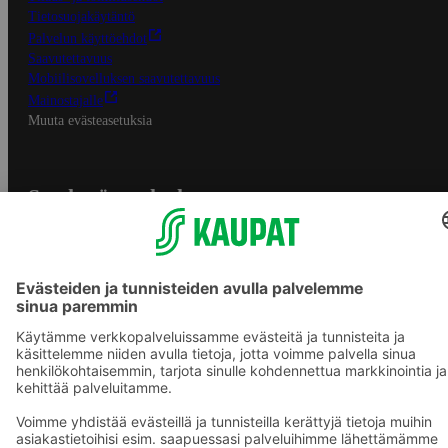
Tietosuojakäytäntö
Palvelun käyttöehdot
Saavutettavuus
Mobiilisovelluksen saavutettavuus
Mainostajalle
Muuta evästeasetuksia
S-ryhmän palvelut
S-ryhmä
Asiakasomistajuus
Yhteishyvä Ruoka -sovellus
S-ostoslista -sovellus
Prisma.fi
Sokos.fi
S-Pankki
Yhteishyvä
Sokos Hotels