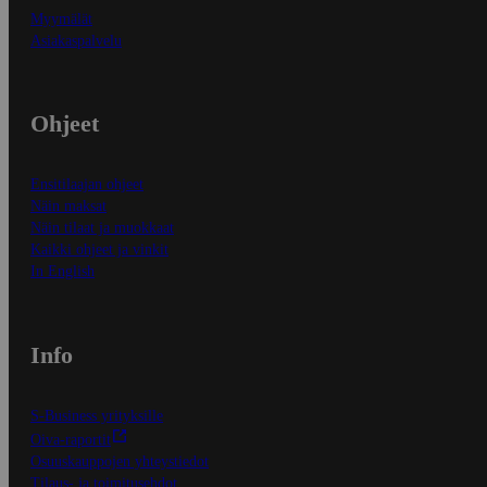
Myymälät
Asiakaspalvelu
Ohjeet
Ensitilaajan ohjeet
Näin maksat
Näin tilaat ja muokkaat
Kaikki ohjeet ja vinkit
In English
Info
S-Business yrityksille
Oiva-raportit
Osuuskauppojen yhteystiedot
Tilaus- ja toimitusehdot