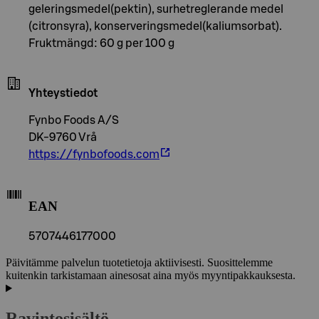
geleringsmedel(pektin), surhetreglerande medel
(citronsyra), konserveringsmedel(kaliumsorbat).
Fruktmängd: 60 g per 100 g
Yhteystiedot
Fynbo Foods A/S
DK-9760 Vrå
https://fynbofoods.com
EAN
5707446177000
Päivitämme palvelun tuotetietoja aktiivisesti. Suosittelemme
kuitenkin tarkistamaan ainesosat aina myös myyntipakkauksesta.
Ravintosisältö