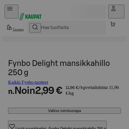
Hyppää sisältöön
Tuotteet
Fynbo Delight mansikkahillo
250 g
Kaikki Fynbo-tuotteet
vertailuhinta 11,96
Noin
2,99 €
11,96 €/kg
n.
€/kg
Valitse toimitustapa
Lisää suosikkeihin, Fynbo Delight mansikkahillo 250 g