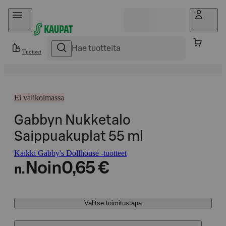
Hyppää sisältöön
Tuotteet
Ei valikoimassa
Gabbyn Nukketalo
Saippuakuplat 55 ml
Kaikki Gabby's Dollhouse -tuotteet
Noin
0,65 €
n.
Valitse toimitustapa