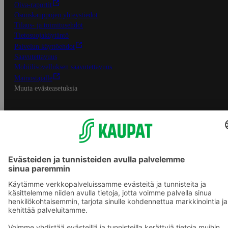
Oiva-raportit
Osuuskauppojen yhteystiedot
Tilaus- ja toimitusehdot
Tietosuojakäytäntö
Palvelun käyttöehdot
Saavutettavuus
Mobiilisovelluksen saavutettavuus
Mainostajalle
Muuta evästeasetuksia
S-ryhmän palvelut
S-ryhmä
Asiakasomistajuus
Yhteishyvä Ruoka -sovellus
S-ostoslista -sovellus
Prisma.fi
Sokos.fi
S-Pankki