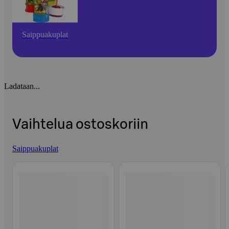
Saippuakuplat
Ladataan...
Vaihtelua ostoskoriin
Saippuakuplat
Ohita listaus