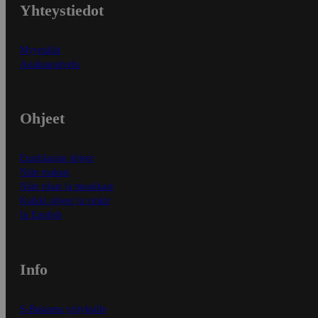
Yhteystiedot
Myymälät
Asiakaspalvelu
Ohjeet
Ensitilaajan ohjeet
Näin maksat
Näin tilaat ja muokkaat
Kaikki ohjeet ja vinkit
In English
Info
S-Business yrityksille