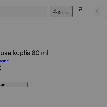
Kirjaudu
use kuplis 60 ml
otteet
€
stapa