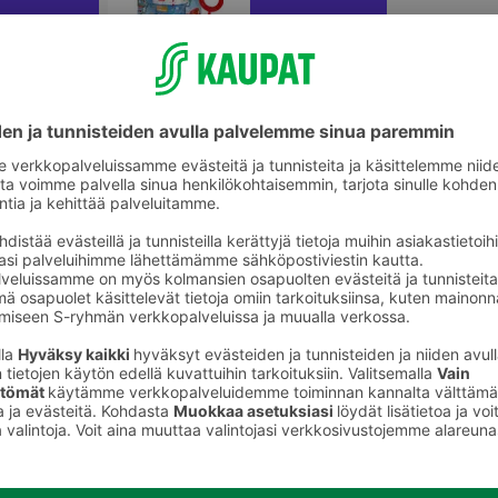
Saippuakuplat