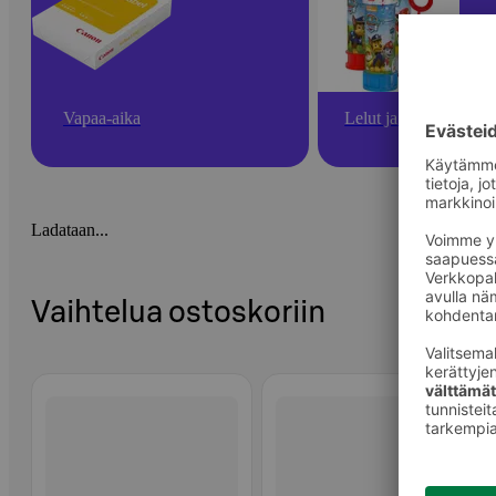
Vapaa-aika
Lelut ja pelit
Ladataan...
Vaihtelua ostoskoriin
Ohita listaus