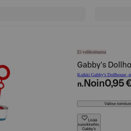
Ei valikoimassa
Gabby's Dollho
Kaikki Gabby's Dollhouse -tu
Noin
0,95 
n.
Valitse toimitu
Lisää
suosikkeihin,
Gabby's