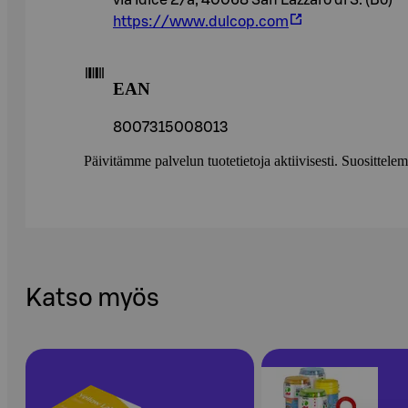
via Idice 2/a, 40068 San Lazzaro di S. (Bo)
https://www.dulcop.com
EAN
8007315008013
Päivitämme palvelun tuotetietoja aktiivisesti. Suositte
Katso myös