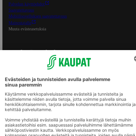
Palvelun käyttöehdot
Saavutettavuus
Mobiilisovelluksen saavutettavuus
Mainostajalle
Muuta evästeasetuksia
S-ryhmän palvelut
S-ryhmä
Asiakasomistajuus
Yhteishyvä Ruoka -sovellus
S-ostoslista -sovellus
Prisma.fi
Sokos.fi
S-Pankki
Yhteishyvä
Sokos Hotels
Raflaamo