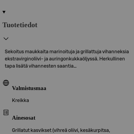
Tuotetiedot
Sekoitus maukkaita marinoituja ja grillattuja vihanneksia
ekstravirginoliivi- ja auringonkukkaöljyssä. Herkullinen
tapa lisätä vihannesten saantia…
Valmistusmaa
Kreikka
Ainesosat
Grillatut kasvikset (vihreä oliivi, kesäkurpitsa,