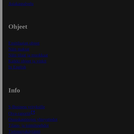
Asiakaspalvelu
Ohjeet
Ensitilaajan ohjeet
Näin maksat
Näin tilaat ja muokkaat
Kaikki ohjeet ja vinkit
In English
Info
S-Business yrityksille
Oiva-raportit
Osuuskauppojen yhteystiedot
Tilaus- ja toimitusehdot
Tietosuojakäytäntö