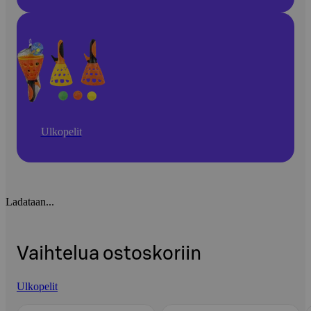
Ulkopelit
Ladataan...
Vaihtelua ostoskoriin
Ulkopelit
Ohita listaus