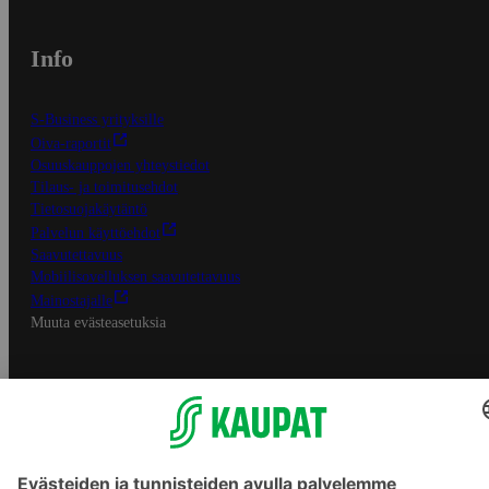
Info
S-Business yrityksille
Oiva-raportit
Osuuskauppojen yhteystiedot
Tilaus- ja toimitusehdot
Tietosuojakäytäntö
Palvelun käyttöehdot
Saavutettavuus
Mobiilisovelluksen saavutettavuus
Mainostajalle
Muuta evästeasetuksia
S-ryhmän palvelut
S-ryhmä