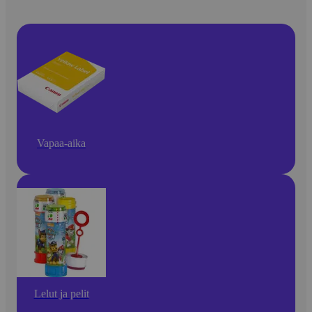
Vapaa-aika
Lelut ja pelit