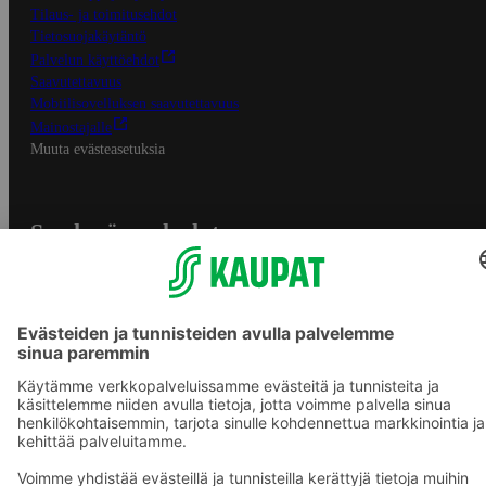
Tilaus- ja toimitusehdot
Tietosuojakäytäntö
Palvelun käyttöehdot
Saavutettavuus
Mobiilisovelluksen saavutettavuus
Mainostajalle
Muuta evästeasetuksia
S-ryhmän palvelut
S-ryhmä
Asiakasomistajuus
Yhteishyvä Ruoka -sovellus
S-ostoslista -sovellus
Prisma.fi
Sokos.fi
S-Pankki
Yhteishyvä