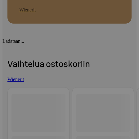
Wienerit
Ladataan...
Vaihtelua ostoskoriin
Wienerit
Ohita listaus