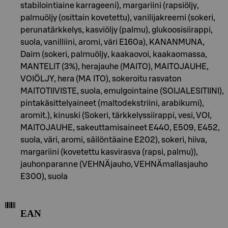
stabilointiaine karrageeni), margariini (rapsiöljy,
palmuöljy (osittain kovetettu), vanilijakreemi (sokeri,
perunatärkkelys, kasviöljy (palmu), glukoosisiirappi,
suola, vanilliini, aromi, väri E160a), KANANMUNA,
Daim (sokeri, palmuöljy, kaakaovoi, kaakaomassa,
MANTELIT (3%), herajauhe (MAITO), MAITOJAUHE,
VOIÖLJY, hera (MA ITO), sokeroitu rasvaton
MAITOTIIVISTE, suola, emulgointaine (SOIJALESITIINI),
pintakäsittelyaineet (maltodekstriini, arabikumi),
aromit.), kinuski (Sokeri, tärkkelyssiirappi, vesi, VOI,
MAITOJAUHE, sakeuttamisaineet E440, E509, E452,
suola, väri, aromi, säilöntäaine E202), sokeri, hiiva,
margariini (kovetettu kasvirasva (rapsi, palmu)),
jauhonparanne (VEHNÄjauho, VEHNÄmallasjauho
E300), suola
EAN