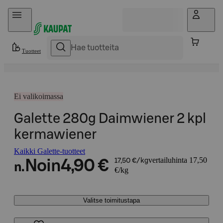
Hyppää sisältöön
Tuotteet
Ei valikoimassa
Galette 280g Daimwiener 2 kpl
kermawiener
Kaikki Galette-tuotteet
vertailuhinta 17,50
Noin
4,90 €
17,50 €/kg
n.
€/kg
Valitse toimitustapa