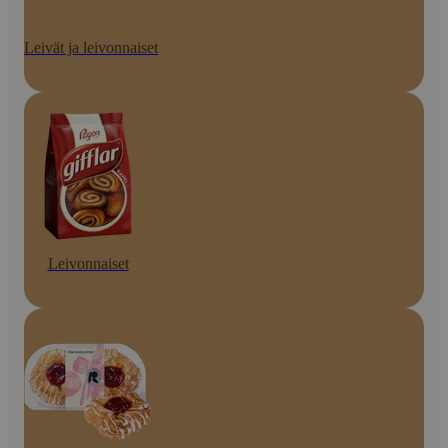
Leivät ja leivonnaiset
Leivonnaiset