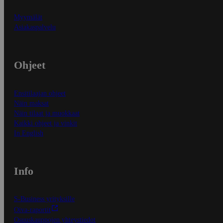
Myymälät
Asiakaspalvelu
Ohjeet
Ensitilaajan ohjeet
Näin maksat
Näin tilaat ja muokkaat
Kaikki ohjeet ja vinkit
In English
Info
S-Business yrityksille
Oiva-raportit
Osuuskauppojen yhteystiedot