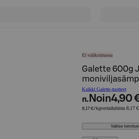
Ei valikoimassa
Galette 600g 
moniviljasämp
Kaikki Galette-tuotteet
Noin
4,90 
n.
vertailuhinta 8,17 
8,17 €/kg
Valitse toimitu