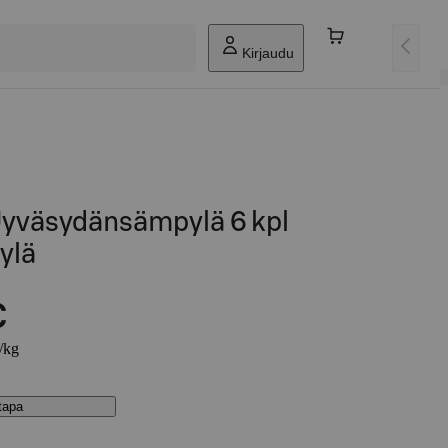
Kirjaudu
Jyväsydänsämpylä 6 kpl
ylä
€
€/kg
stapa