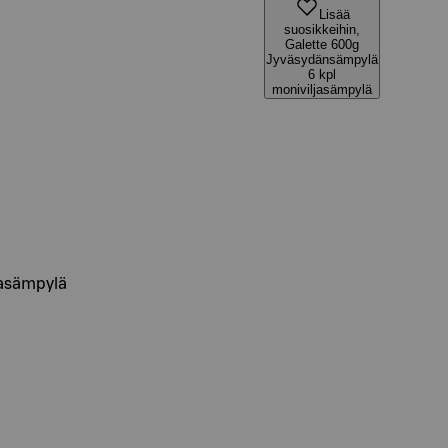
Lisää
suosikkeihin,
Galette 600g
Jyväsydänsämpylä
6 kpl
moniviljasämpylä
jasämpylä