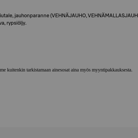
hiutale, jauhonparanne (VEHNÄJAUHO, VEHNÄMALLASJAUHO,
, rypsiöljy.
lemme kuitenkin tarkistamaan ainesosat aina myös myyntipakkauksesta.