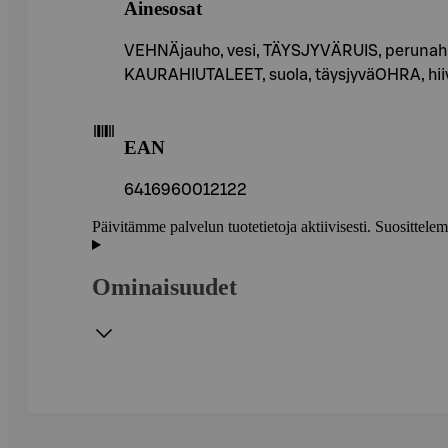
Ainesosat
VEHNÄjauho, vesi, TÄYSJYVÄRUIS, peruna
KAURAHIUTALEET, suola, täysjyväOHRA, hiiva
EAN
6416960012122
Päivitämme palvelun tuotetietoja aktiivisesti. Suositte
Ominaisuudet