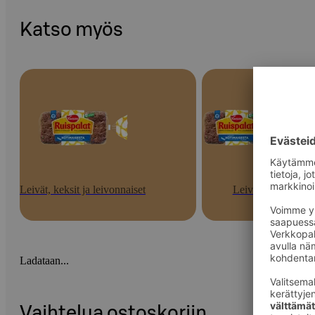
Katso myös
Leivät, keksit ja leivonnaiset
Leivät
Ladataan...
Vaihtelua ostoskoriin