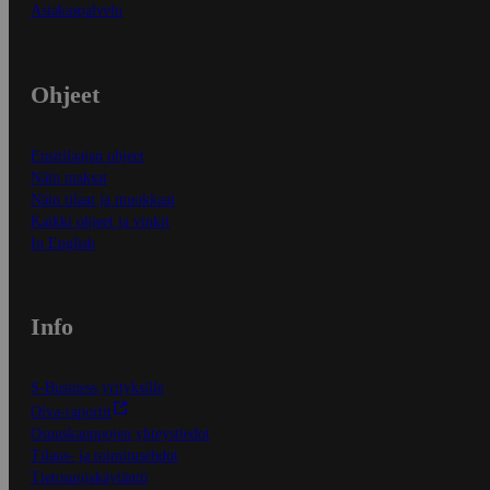
Asiakaspalvelu
Ohjeet
Ensitilaajan ohjeet
Näin maksat
Näin tilaat ja muokkaat
Kaikki ohjeet ja vinkit
In English
Info
S-Business yrityksille
Oiva-raportit
Osuuskauppojen yhteystiedot
Tilaus- ja toimitusehdot
Tietosuojakäytäntö