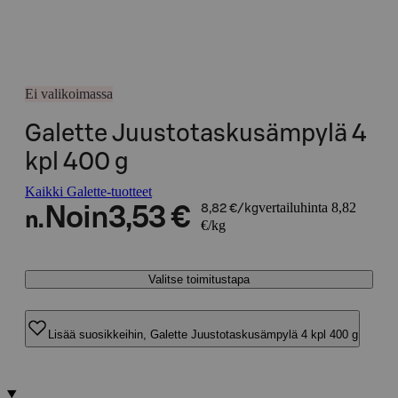
Ei valikoimassa
Galette Juustotaskusämpylä 4
kpl 400 g
Kaikki Galette-tuotteet
vertailuhinta 8,82
Noin
3,53 €
8,82 €/kg
n.
€/kg
Valitse toimitustapa
Lisää suosikkeihin, Galette Juustotaskusämpylä 4 kpl 400 g