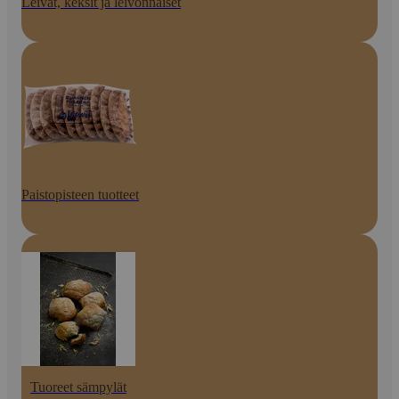
Leivät, keksit ja leivonnaiset
Paistopisteen tuotteet
Tuoreet sämpylät