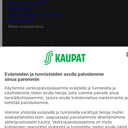
Palvelun käyttöehdot
Saavutettavuus
Mobiilisovelluksen saavutettavuus
Mainostajalle
Muuta evästeasetuksia
S-ryhmän palvelut
S-ryhmä
Asiakasomistajuus
Yhteishyvä Ruoka -sovellus
S-ostoslista -sovellus
Prisma.fi
Sokos.fi
S-Pankki
Yhteishyvä
Sokos Hotels
Raflaamo