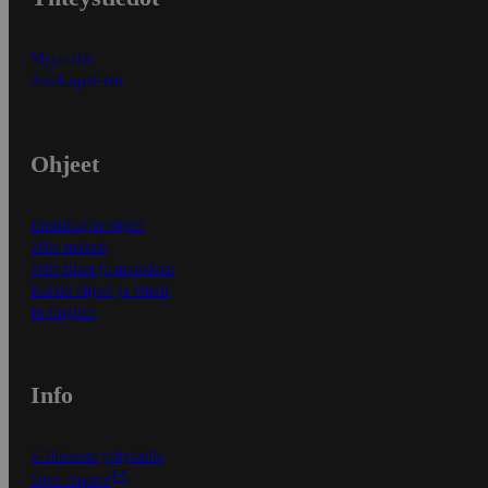
Myymälät
Asiakaspalvelu
Ohjeet
Ensitilaajan ohjeet
Näin maksat
Näin tilaat ja muokkaat
Kaikki ohjeet ja vinkit
In English
Info
S-Business yrityksille
Oiva-raportit