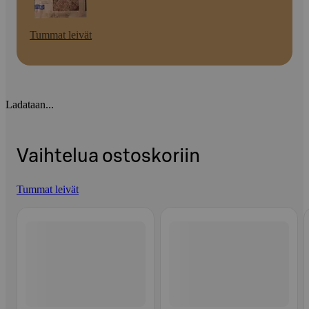
Tummat leivät
Ladataan...
Vaihtelua ostoskoriin
Tummat leivät
Ohita listaus