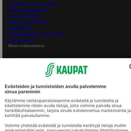
Osuuskauppojen yhteystiedot
Tilaus- ja toimitusehdot
Tietosuojakäytäntö
Palvelun käyttöehdot
Saavutettavuus
Mobiilisovelluksen saavutettavuus
Mainostajalle
Muuta evästeasetuksia
S-ryhmän palvelut
S-ryhmä
Asiakasomistajuus
Yhteishyvä Ruoka -sovellus
S-ostoslista -sovellus
Prisma.fi
Sokos.fi
S-Pankki
Yhteishyvä