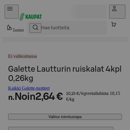
Hyppää sisältöön
Tuotteet
Ei valikoimassa
Galette Lautturin ruiskalat 4kpl
0,26kg
Kaikki Galette-tuotteet
vertailuhinta 10,15
Noin
2,64 €
10,15 €/kg
n.
€/kg
Valitse toimitustapa