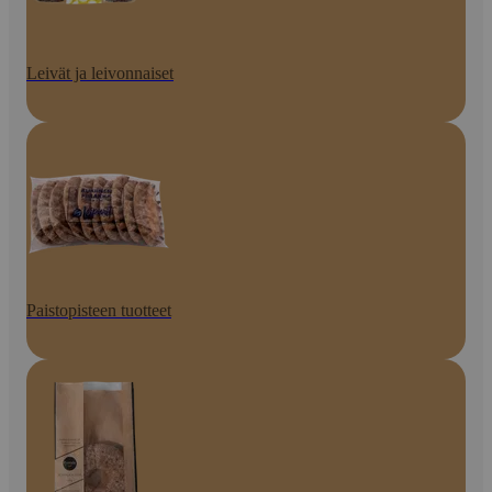
Leivät ja leivonnaiset
Paistopisteen tuotteet