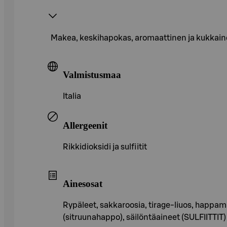
Makea, keskihapokas, aromaattinen ja kukkainen
Valmistusmaa
Italia
Allergeenit
Rikkidioksidi ja sulfiitit
Ainesosat
Rypäleet, sakkaroosia, tirage-liuos, happamu
(sitruunahappo), säilöntäaineet (SULFIITTIT)