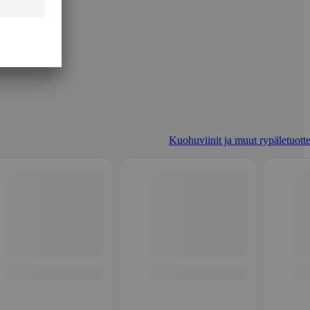
Kuohuviinit ja muut rypäletuotte