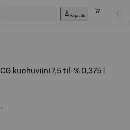
Kirjaudu
G kuohuviini 7,5 til-% 0,375 l
€
/l