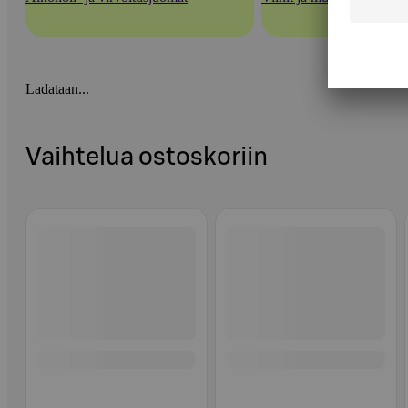
Ladataan...
Vaihtelua ostoskoriin
Ohita listaus