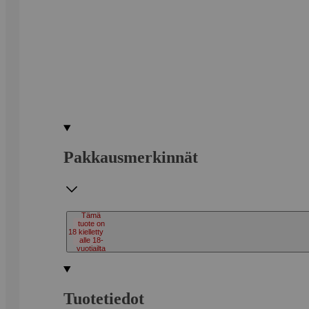
Pakkausmerkinnät
Tämä
tuote on
18
kielletty
alle 18-
vuotiailta
Tuotetiedot