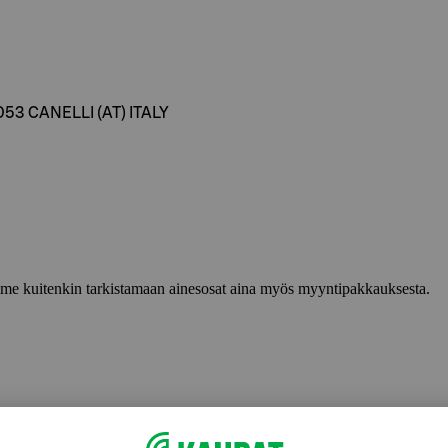
053 CANELLI (AT) ITALY
lemme kuitenkin tarkistamaan ainesosat aina myös myyntipakkauksesta.