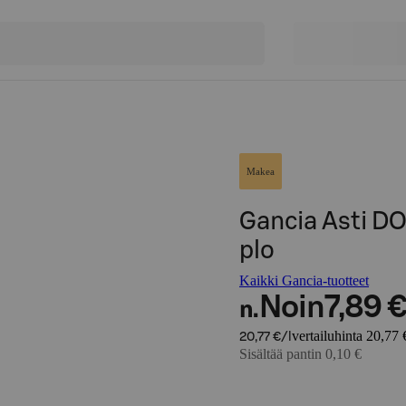
Makea
Gancia Asti DOC
plo
Kaikki Gancia-tuotteet
Noin
7,89 
n.
vertailuhinta 20,77 €
20,77 €/l
Sisältää pantin 0,10 €