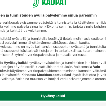
eet
Kuohuviinit ja muut rypäletuotteet