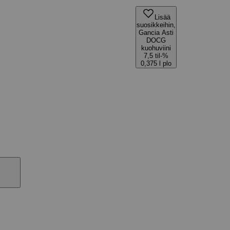
Lisää
suosikkeihin,
Gancia Asti
DOCG
kuohuviini
7,5 til-%
0,375 l plo