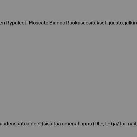
 Rypäleet: Moscato Bianco Ruokasuositukset: juusto, jälkiruo
udensäätöaineet (sisältää omenahappo (DL-, L-) ja/tai maitoha