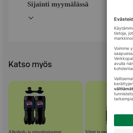
Sijainti myymälässä
Katso myös
Alkoholi- ja virvoitusjuomat
Viinit ja muut rypäletuott