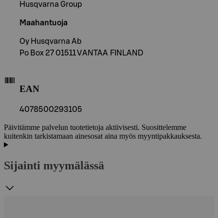
Husqvarna Group
Maahantuoja
Oy Husqvarna Ab
Po Box 27 01511 VANTAA FINLAND
EAN
4078500293105
Päivitämme palvelun tuotetietoja aktiivisesti. Suosittelemme
kuitenkin tarkistamaan ainesosat aina myös myyntipakkauksesta.
Sijainti myymälässä