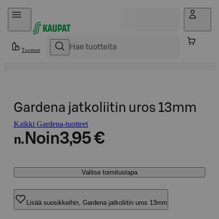
Hyppää sisältöön
Tuotteet
Gardena jatkoliitin uros 13mm
Kaikki Gardena-tuotteet
Noin
3,95 €
n.
Valitse toimitustapa
Lisää suosikkeihin, Gardena jatkoliitin uros 13mm