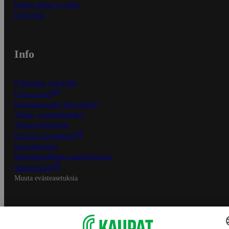
Kaikki ohjeet ja vinkit
In English
Info
S-Business yrityksille
Oiva-raportit
Osuuskauppojen yhteystiedot
Tilaus- ja toimitusehdot
Tietosuojakäytäntö
Palvelun käyttöehdot
Saavutettavuus
Mobiilisovelluksen saavutettavuus
Mainostajalle
Muuta evästeasetuksia
S-ryhmän palvelut