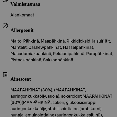
Valmistusmaa
Alankomaat
Allergeenit
Maito, Pähkinä, Maapähkinä, Rikkidioksidi ja sulfiitit,
Mantelit, Cashewpähkinät, Hasselpähkinät,
Macadamia-pähkinä, Pekaanipähkinä, Parapähkinät,
Pistaasipähkinä, Saksanpähkinä
Ainesosat
MAAPÄHKINÄT (30%), (MAAPÄHKINÄT,
auringonkukkaöljy, suola), sokeroidut MAAPÄHKINÄT
(30%)(MAAPÄHKINÄ, sokeri, glukoosisiirappi,
auringonkukkaöljy, stabilisointiaine (arabikumi),
hunaja, emulgointiaine (auringonkukkalesitiini)),