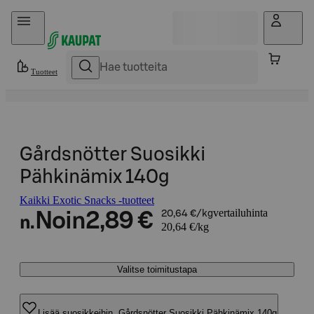
Hyppää sisältöön
Tuotteet
Gårdsnötter Suosikki
Pähkinämix 140g
Kaikki Exotic Snacks -tuotteet
vertailuhinta
Noin
2,89 €
20,64 €/kg
n.
20,64 €/kg
Valitse toimitustapa
Lisää suosikkeihin, Gårdsnötter Suosikki Pähkinämix 140g