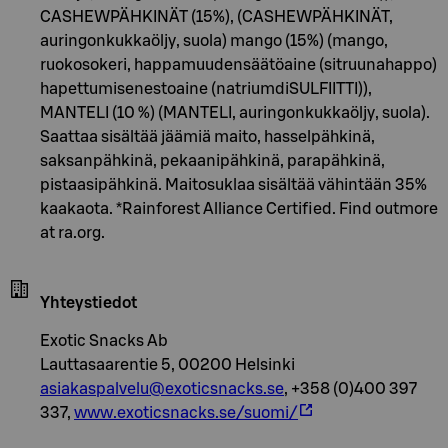
CASHEWPÄHKINÄT (15%), (CASHEWPÄHKINÄT,
auringonkukkaöljy, suola) mango (15%) (mango,
ruokosokeri, happamuudensäätöaine (sitruunahappo)
hapettumisenestoaine (natriumdiSULFIITTI)),
MANTELI (10 %) (MANTELI, auringonkukkaöljy, suola).
Saattaa sisältää jäämiä maito, hasselpähkinä,
saksanpähkinä, pekaanipähkinä, parapähkinä,
pistaasipähkinä. Maitosuklaa sisältää vähintään 35%
kaakaota. *Rainforest Alliance Certified. Find outmore
at ra.org.
Yhteystiedot
Exotic Snacks Ab
Lauttasaarentie 5, 00200 Helsinki
asiakaspalvelu@exoticsnacks.se
, +358 (0)400 397
337,
www.exoticsnacks.se/suomi/