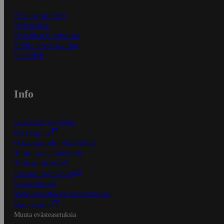
Ensitilaajan ohjeet
Näin maksat
Näin tilaat ja muokkaat
Kaikki ohjeet ja vinkit
In English
Info
S-Business yrityksille
Oiva-raportit
Osuuskauppojen yhteystiedot
Tilaus- ja toimitusehdot
Tietosuojakäytäntö
Palvelun käyttöehdot
Saavutettavuus
Mobiilisovelluksen saavutettavuus
Mainostajalle
Muuta evästeasetuksia