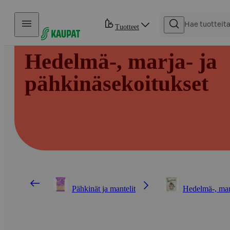
Hyppää sisältöön
Tuotteet
Hedelmä-, marja- ja
pähkinäsekoitukset
Pähkinät ja mantelit
Hedelmä-, marj