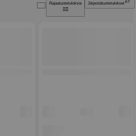
Rajaa
tuotetuloksia
Järjestä
tuotetulokset