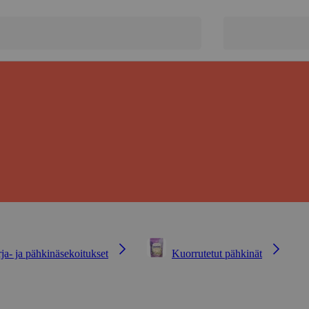
a- ja pähkinäsekoitukset
Kuorrutetut pähkinät