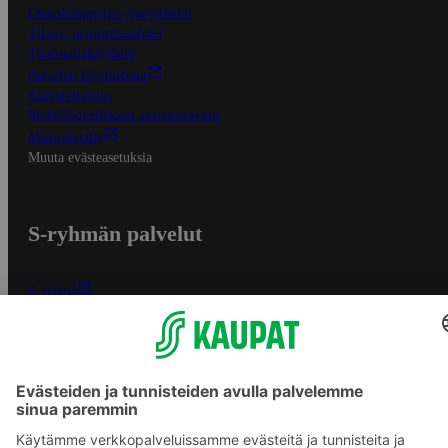
Osuuskauppojen yhteystiedot
Tilaus- ja toimitusehdot
Tietosuojakäytäntö
Palvelun käyttöehdot
Saavutettavuus
Mobiilisovelluksen saavutettavuus
Mainostajalle
Muuta evästeasetuksia
S-ryhmän palvelut
S-ryhmä
Asiakasomistajuus
Yhteishyvä Ruoka -sovellus
S-ostoslista -sovellus
Prisma.fi
Sokos.fi
S-Pankki
Yhteishyvä