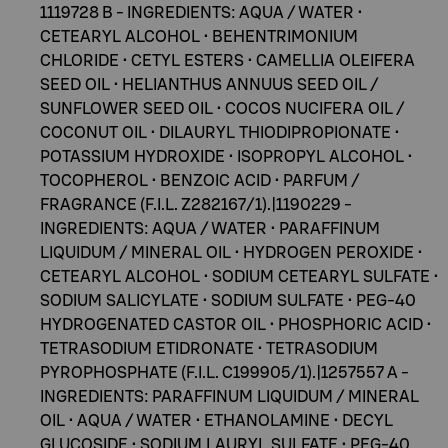
1119728 B - INGREDIENTS: AQUA / WATER •
CETEARYL ALCOHOL • BEHENTRIMONIUM
CHLORIDE • CETYL ESTERS • CAMELLIA OLEIFERA
SEED OIL • HELIANTHUS ANNUUS SEED OIL /
SUNFLOWER SEED OIL • COCOS NUCIFERA OIL /
COCONUT OIL • DILAURYL THIODIPROPIONATE •
POTASSIUM HYDROXIDE • ISOPROPYL ALCOHOL •
TOCOPHEROL • BENZOIC ACID • PARFUM /
FRAGRANCE (F.I.L. Z282167/1).|1190229 -
INGREDIENTS: AQUA / WATER • PARAFFINUM
LIQUIDUM / MINERAL OIL • HYDROGEN PEROXIDE •
CETEARYL ALCOHOL • SODIUM CETEARYL SULFATE •
SODIUM SALICYLATE • SODIUM SULFATE • PEG-40
HYDROGENATED CASTOR OIL • PHOSPHORIC ACID •
TETRASODIUM ETIDRONATE • TETRASODIUM
PYROPHOSPHATE (F.I.L. C199905/1).|1257557 A -
INGREDIENTS: PARAFFINUM LIQUIDUM / MINERAL
OIL • AQUA / WATER • ETHANOLAMINE • DECYL
GLUCOSIDE • SODIUM LAURYL SULFATE • PEG-40