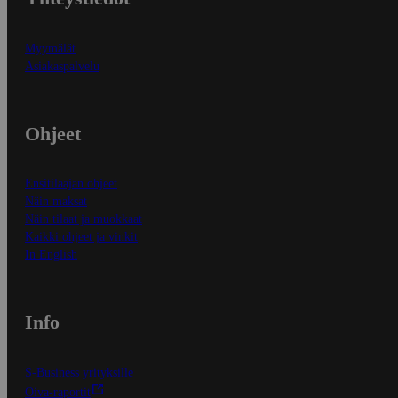
Myymälät
Asiakaspalvelu
Ohjeet
Ensitilaajan ohjeet
Näin maksat
Näin tilaat ja muokkaat
Kaikki ohjeet ja vinkit
In English
Info
S-Business yrityksille
Oiva-raportit