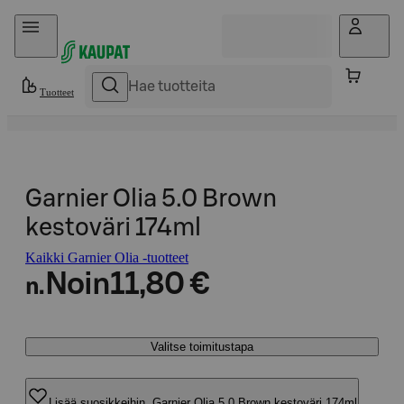
Hyppää sisältöön
Tuotteet
Garnier Olia 5.0 Brown
kestoväri 174ml
Kaikki Garnier Olia -tuotteet
Noin
11,80 €
n.
Valitse toimitustapa
Lisää suosikkeihin, Garnier Olia 5.0 Brown kestoväri 174ml