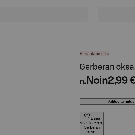
Ei valikoimassa
Gerberan oksa,
Noin
2,99 
n.
Valitse toimitu
Lisää
suosikkeihin,
Gerberan
oksa,