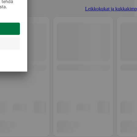
Leikkokukat ja kukkakimp