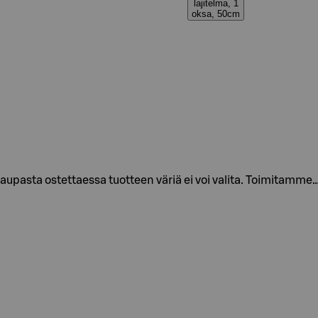
lajitelma, 1
oksa, 50cm
kaupasta ostettaessa tuotteen väriä ei voi valita. Toimitamme