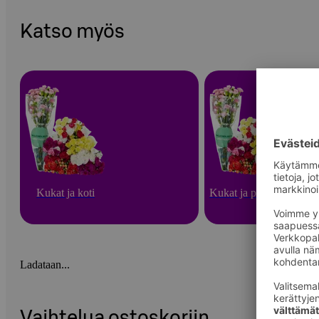
Katso myös
Kukat ja koti
Kukat ja puutarha
Ladataan...
Vaihtelua ostoskoriin