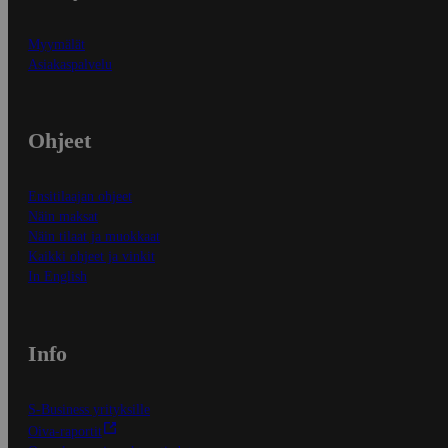
Myymälät
Asiakaspalvelu
Ohjeet
Ensitilaajan ohjeet
Näin maksat
Näin tilaat ja muokkaat
Kaikki ohjeet ja vinkit
In English
Info
S-Business yrityksille
Oiva-raportit