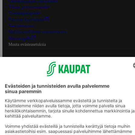
Osuuskauppojen yhteystiedot
Tilaus- ja toimitusehdot
Tietosuojakäytäntö
Palvelun käyttöehdot
Saavutettavuus
Mobiilisovelluksen saavutettavuus
Mainostajalle
Muuta evästeasetuksia
S-ryhmän palvelut
S-ryhmä
Asiakasomistajuus
Yhteishyvä Ruoka -sovellus
S-ostoslista -sovellus
Prisma.fi
Sokos.fi
S-Pankki
Yhteishyvä