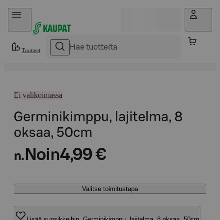
Hyppää sisältöön
Tuotteet
Ei valikoimassa
Germinikimppu, lajitelma, 8
oksaa, 50cm
Noin
4,99 €
n.
Valitse toimitustapa
Lisää suosikkeihin, Germinikimppu, lajitelma, 8 oksaa, 50cm