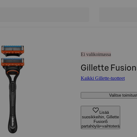
Ei valikoimassa
Gillette Fusio
Kaikki Gillette-tuotteet
Valitse toimitu
Lisää
suosikkeihin, Gillette
Fusion5
partahöylä+vaihtoterä