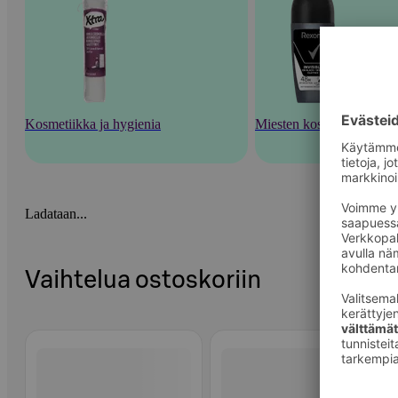
Kosmetiikka ja hygienia
Miesten kosmetiikka
Ladataan...
Vaihtelua ostoskoriin
Ohita listaus