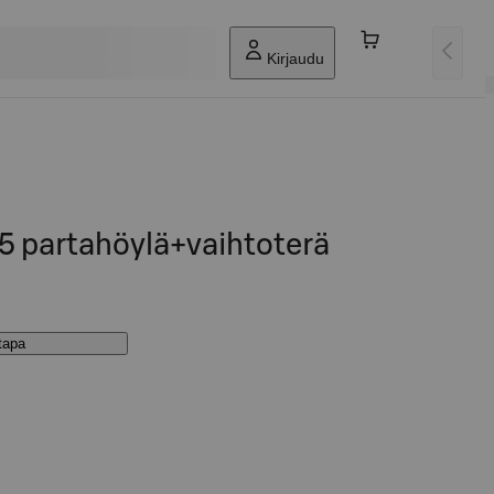
Kirjaudu
n5 partahöylä+vaihtoterä
stapa