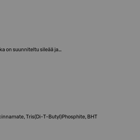
ka on suunniteltu sileää ja…
cinnamate, Tris(Di-T-Butyl)Phosphite, BHT