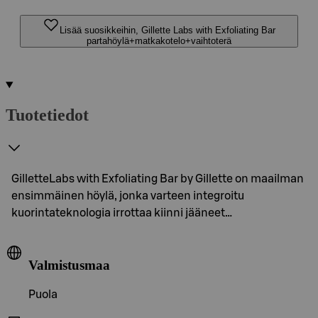
Lisää suosikkeihin, Gillette Labs with Exfoliating Bar
partahöylä+matkakotelo+vaihtoterä
Tuotetiedot
GilletteLabs with Exfoliating Bar by Gillette on maailman
ensimmäinen höylä, jonka varteen integroitu
kuorintateknologia irrottaa kiinni jääneet…
Valmistusmaa
Puola