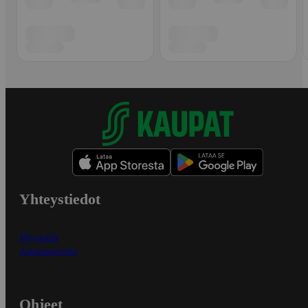
Yhteystiedot
Myymälät
Asiakaspalvelu
Ohjeet