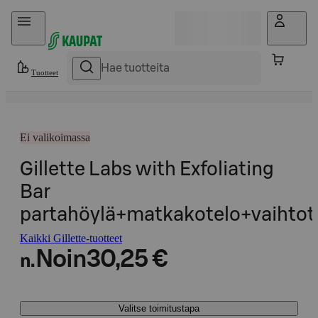
Hyppää sisältöön
Tuotteet
Ei valikoimassa
Gillette Labs with Exfoliating
Bar
partahöylä+matkakotelo+vaihtot
Kaikki Gillette-tuotteet
Noin
30,25 €
n.
Valitse toimitustapa