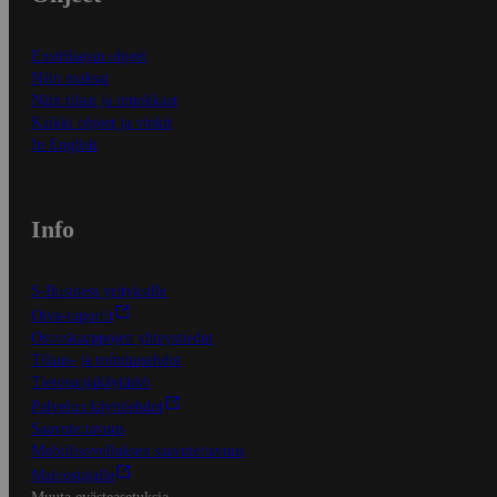
Ensitilaajan ohjeet
Näin maksat
Näin tilaat ja muokkaat
Kaikki ohjeet ja vinkit
In English
Info
S-Business yrityksille
Oiva-raportit
Osuuskauppojen yhteystiedot
Tilaus- ja toimitusehdot
Tietosuojakäytäntö
Palvelun käyttöehdot
Saavutettavuus
Mobiilisovelluksen saavutettavuus
Mainostajalle