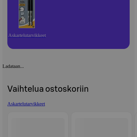
Askartelutarvikkeet
Ladataan...
Vaihtelua ostoskoriin
Askartelutarvikkeet
Ohita listaus