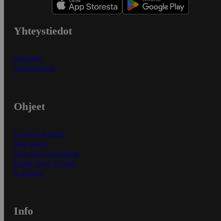
Yhteystiedot
Myymälät
Asiakaspalvelu
Ohjeet
Ensitilaajan ohjeet
Näin maksat
Näin tilaat ja muokkaat
Kaikki ohjeet ja vinkit
In English
Info