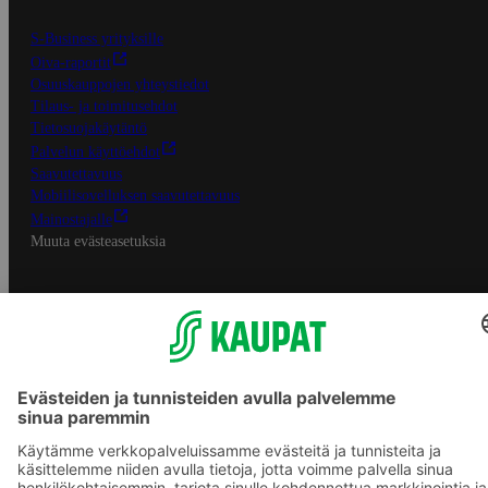
S-Business yrityksille
Oiva-raportit
Osuuskauppojen yhteystiedot
Tilaus- ja toimitusehdot
Tietosuojakäytäntö
Palvelun käyttöehdot
Saavutettavuus
Mobiilisovelluksen saavutettavuus
Mainostajalle
Muuta evästeasetuksia
S-ryhmän palvelut
S-ryhmä
Asiakasomistajuus
Yhteishyvä Ruoka -sovellus
S-ostoslista -sovellus
Prisma.fi