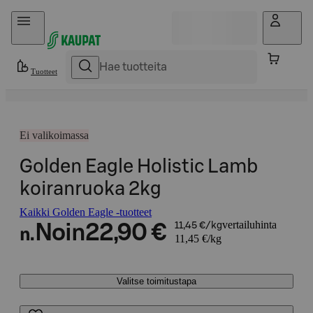
Hyppää sisältöön
Tuotteet
Ei valikoimassa
Golden Eagle Holistic Lamb
koiranruoka 2kg
Kaikki Golden Eagle -tuotteet
vertailuhinta
Noin
22,90 €
11,45 €/kg
n.
11,45 €/kg
Valitse toimitustapa