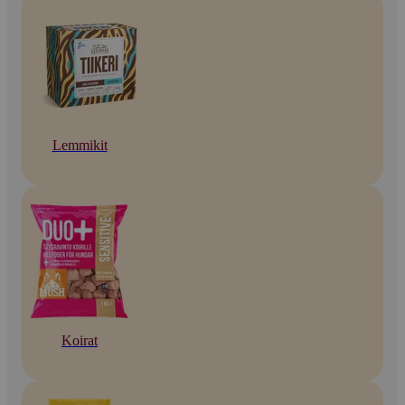
Lemmikit
Koirat