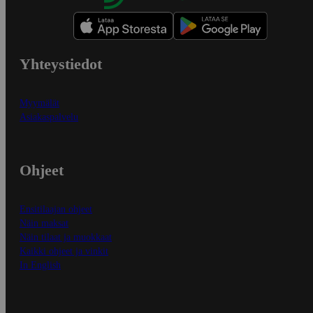
Yhteystiedot
Myymälät
Asiakaspalvelu
Ohjeet
Ensitilaajan ohjeet
Näin maksat
Näin tilaat ja muokkaat
Kaikki ohjeet ja vinkit
In English