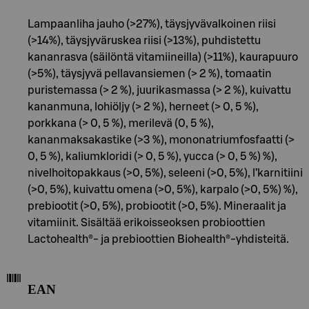
Lampaanliha jauho (>27%), täysjyvävalkoinen riisi
(>14%), täysjyväruskea riisi (>13%), puhdistettu
kananrasva (säilöntä vitamiineilla) (>11%), kaurapuuro
(>5%), täysjyvä pellavansiemen (> 2 %), tomaatin
puristemassa (> 2 %), juurikasmassa (> 2 %), kuivattu
kananmuna, lohiöljy (> 2 %), herneet (> 0, 5 %),
porkkana (> 0, 5 %), merilevä (0, 5 %),
kananmaksakastike (>3 %), mononatriumfosfaatti (>
0, 5 %), kaliumkloridi (> 0, 5 %), yucca (> 0, 5 %) %),
nivelhoitopakkaus (>0, 5%), seleeni (>0, 5%), l’karnitiini
(>0, 5%), kuivattu omena (>0, 5%), karpalo (>0, 5%) %),
prebiootit (>0, 5%), probiootit (>0, 5%). Mineraalit ja
vitamiinit. Sisältää erikoisseoksen probioottien
Lactohealth®- ja prebioottien Biohealth®-yhdisteitä.
EAN