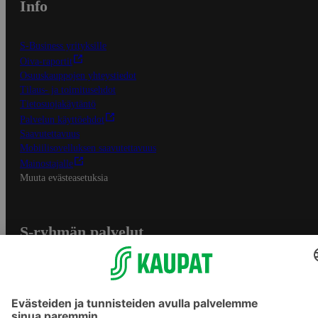
Info
S-Business yrityksille
Oiva-raportit
Osuuskauppojen yhteystiedot
Tilaus- ja toimitusehdot
Tietosuojakäytäntö
Palvelun käyttöehdot
Saavutettavuus
Mobiilisovelluksen saavutettavuus
Mainostajalle
Muuta evästeasetuksia
S-ryhmän palvelut
S-ryhmä
Asiakasomistajuus
Yhteishyvä Ruoka -sovellus