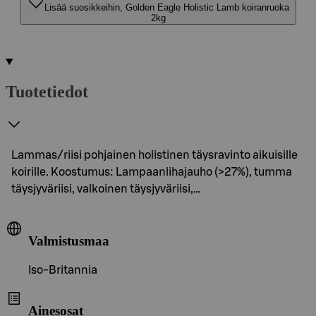
Lisää suosikkeihin, Golden Eagle Holistic Lamb koiranruoka
2kg
Tuotetiedot
Lammas/riisi pohjainen holistinen täysravinto aikuisille
koirille. Koostumus: Lampaanlihajauho (>27%), tumma
täysjyväriisi, valkoinen täysjyväriisi,…
Valmistusmaa
Iso-Britannia
Ainesosat