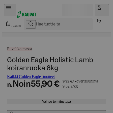
Hyppää sisältöön
Tuotteet
Ei valikoimassa
Golden Eagle Holistic Lamb
koiranruoka 6kg
Kaikki Golden Eagle -tuotteet
vertailuhinta
Noin
55,90 €
9,32 €/kg
n.
9,32 €/kg
Valitse toimitustapa