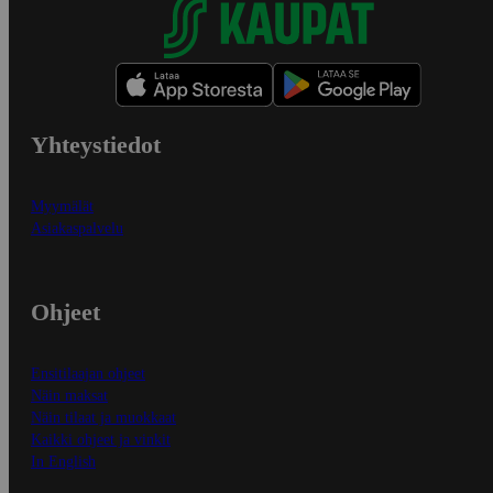
Yhteystiedot
Myymälät
Asiakaspalvelu
Ohjeet
Ensitilaajan ohjeet
Näin maksat
Näin tilaat ja muokkaat
Kaikki ohjeet ja vinkit
In English