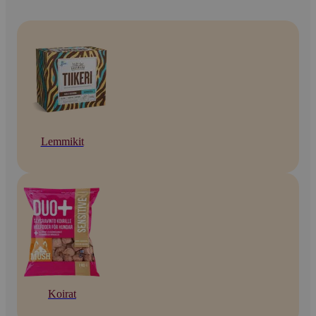
Lemmikit
Koirat