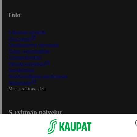
Info
S-Business yrityksille
Oiva-raportit
Osuuskauppojen yhteystiedot
Tilaus- ja toimitusehdot
Tietosuojakäytäntö
Palvelun käyttöehdot
Saavutettavuus
Mobiilisovelluksen saavutettavuus
Mainostajalle
Muuta evästeasetuksia
S-ryhmän palvelut
S-ryhmä
Asiakasomistajuus