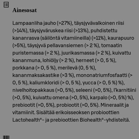
Ainesosat
Lampaanliha jauho (>27%), täysjyvävalkoinen riisi
(>14%), täysjyväruskea riisi (>13%), puhdistettu
kananrasva (säilöntä vitamiineilla) (>11%), kaurapuuro
(>5%), täysjyvä pellavansiemen (> 2 %), tomaatin
puristemassa (> 2 %), juurikasmassa (> 2 %), kuivattu
kananmuna, lohiöljy (> 2 %), herneet (> 0, 5 %),
porkkana (> 0, 5 %), merilevä (0, 5 %),
kananmaksakastike (>3 %), mononatriumfosfaatti (>
0, 5 %), kaliumkloridi (> 0, 5 %), yucca (> 0, 5 %) %),
nivelhoitopakkaus (>0, 5%), seleeni (>0, 5%), l’karnitiini
(>0, 5%), kuivattu omena (>0, 5%), karpalo (>0, 5%) %),
prebiootit (>0, 5%), probiootit (>0, 5%). Mineraalit ja
vitamiinit. Sisältää erikoisseoksen probioottien
Lactohealth®- ja prebioottien Biohealth®-yhdisteitä.