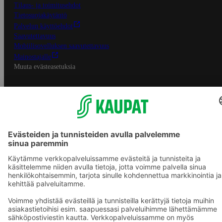
Tilaus- ja toimitusehdot
Tietosuojakäytäntö
Palvelun käyttöehdot
Saavutettavuus
Mobiilisovelluksen saavutettavuus
Mainostajalle
Muuta evästeasetuksia
S-ryhmän palvelut
S-ryhmä
Asiakasomistajuus
Yhteishyvä Ruoka -sovellus
S-ostoslista -sovellus
Prisma.fi
Sokos.fi
S-Pankki
Yhteishyvä
Sokos Hotels