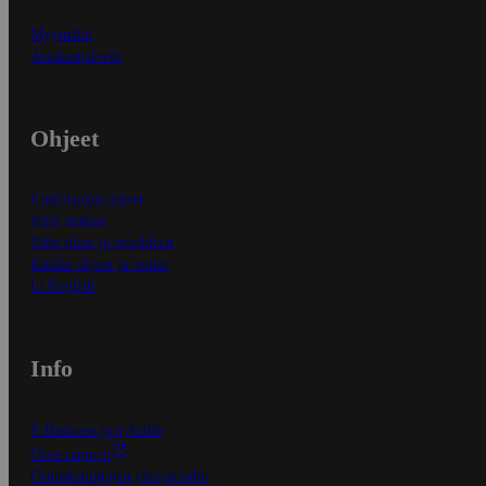
Myymälät
Asiakaspalvelu
Ohjeet
Ensitilaajan ohjeet
Näin maksat
Näin tilaat ja muokkaat
Kaikki ohjeet ja vinkit
In English
Info
S-Business yrityksille
Oiva-raportit
Osuuskauppojen yhteystiedot