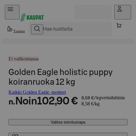
Hyppää sisältöön
Tuotteet
Ei valikoimassa
Golden Eagle holistic puppy
koiranruoka 12 kg
Kaikki Golden Eagle -tuotteet
vertailuhinta
Noin
102,90 €
8,58 €/kg
n.
8,58 €/kg
Valitse toimitustapa