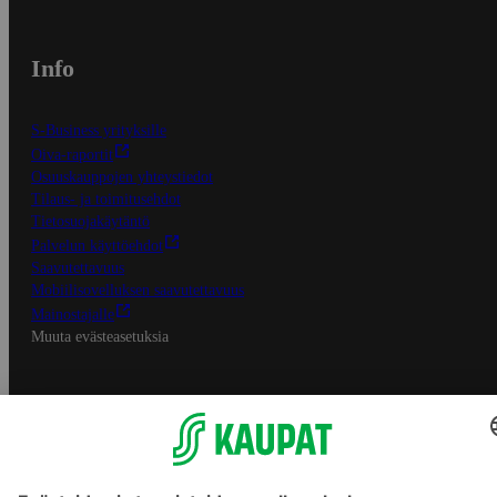
Info
S-Business yrityksille
Oiva-raportit
Osuuskauppojen yhteystiedot
Tilaus- ja toimitusehdot
Tietosuojakäytäntö
Palvelun käyttöehdot
Saavutettavuus
Mobiilisovelluksen saavutettavuus
Mainostajalle
Muuta evästeasetuksia
S-ryhmän palvelut
S-ryhmä