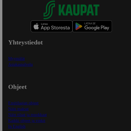
Yhteystiedot
Myymälät
Asiakaspalvelu
Ohjeet
Ensitilaajan ohjeet
Näin maksat
Näin tilaat ja muokkaat
Kaikki ohjeet ja vinkit
In English