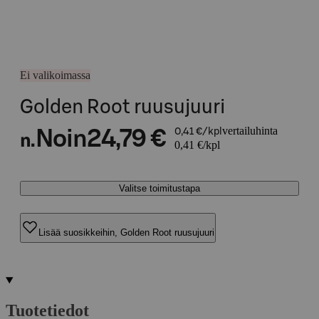
Ei valikoimassa
Golden Root ruusujuuri
vertailuhinta
Noin
24,79 €
0,41 €/kpl
n.
0,41 €/kpl
Valitse toimitustapa
Lisää suosikkeihin, Golden Root ruusujuuri
Tuotetiedot