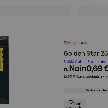
Ei valikoimassa
Golden Star 2
Kaikki Golden Star -tuotteet
Noin
0,69 
n.
vertailuhinta 27,6
27,60 €/kg
Valitse toimitu
Lisää
suosikkeihin,