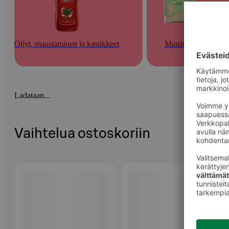
Öljyt, maustaminen ja kastikkeet
Mausteet
Ladataan...
Vaihtelua ostoskoriin
Ohita listaus