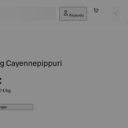
Kirjaudu
5g Cayennepippuri
€
0 €/kg
stapa