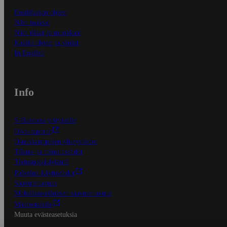
Ensitilaajan ohjeet
Näin maksat
Näin tilaat ja muokkaat
Kaikki ohjeet ja vinkit
In English
Info
S-Business yrityksille
Oiva-raportit
Osuuskauppojen yhteystiedot
Tilaus- ja toimitusehdot
Tietosuojakäytäntö
Palvelun käyttöehdot
Saavutettavuus
Mobiilisovelluksen saavutettavuus
Mainostajalle
Muuta evästeasetuksia