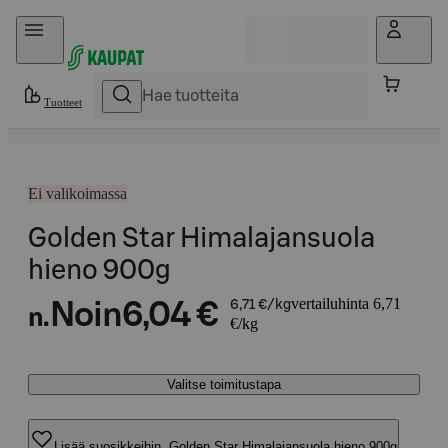
Hyppää sisältöön
Tuotteet
Ei valikoimassa
Golden Star Himalajansuola
hieno 900g
vertailuhinta 6,71
Noin
6,04 €
6,71 €/kg
n.
€/kg
Valitse toimitustapa
Lisää suosikkeihin, Golden Star Himalajansuola hieno 900g