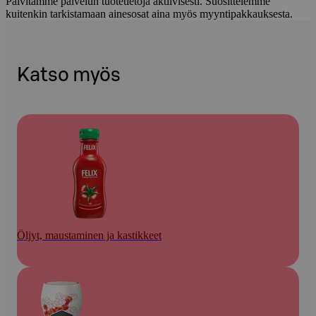
Päivitämme palvelun tuotetietoja aktiivisesti. Suosittelemme
kuitenkin tarkistamaan ainesosat aina myös myyntipakkauksesta.
Katso myös
Öljyt, maustaminen ja kastikkeet