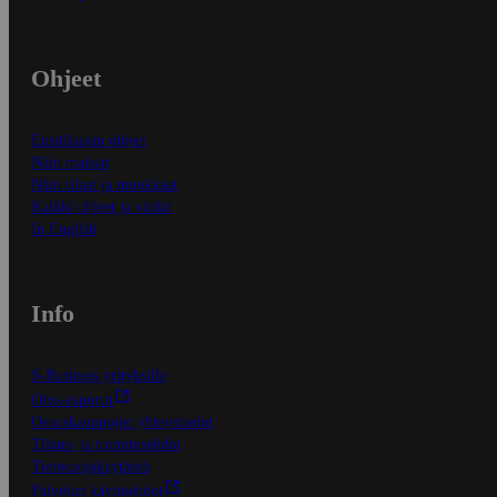
Ohjeet
Ensitilaajan ohjeet
Näin maksat
Näin tilaat ja muokkaat
Kaikki ohjeet ja vinkit
In English
Info
S-Business yrityksille
Oiva-raportit
Osuuskauppojen yhteystiedot
Tilaus- ja toimitusehdot
Tietosuojakäytäntö
Palvelun käyttöehdot