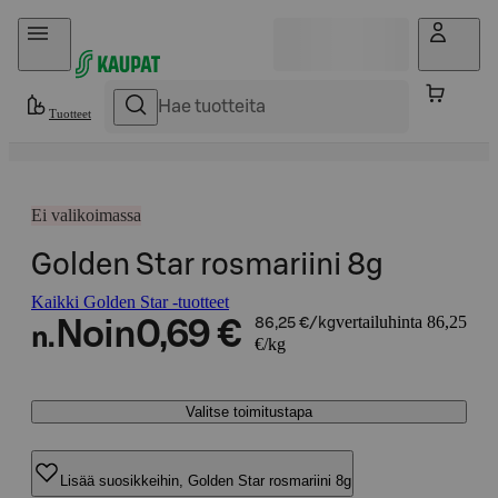
Hyppää sisältöön
Tuotteet
Ei valikoimassa
Golden Star rosmariini 8g
Kaikki Golden Star -tuotteet
vertailuhinta 86,25
Noin
0,69 €
86,25 €/kg
n.
€/kg
Valitse toimitustapa
Lisää suosikkeihin, Golden Star rosmariini 8g