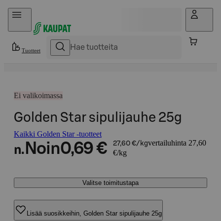
Hyppää sisältöön
Tuotteet
Ei valikoimassa
Golden Star sipulijauhe 25g
Kaikki Golden Star -tuotteet
vertailuhinta 27,60
Noin
0,69 €
27,60 €/kg
n.
€/kg
Valitse toimitustapa
Lisää suosikkeihin, Golden Star sipulijauhe 25g