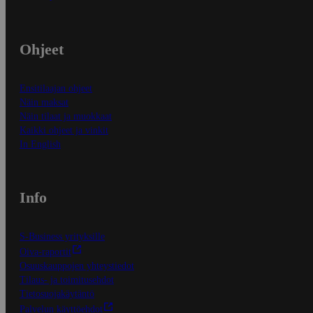
Ohjeet
Ensitilaajan ohjeet
Näin maksat
Näin tilaat ja muokkaat
Kaikki ohjeet ja vinkit
In English
Info
S-Business yrityksille
Oiva-raportit
Osuuskauppojen yhteystiedot
Tilaus- ja toimitusehdot
Tietosuojakäytäntö
Palvelun käyttöehdot