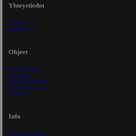
Yhteystiedot
Myymälät
Asiakaspalvelu
Ohjeet
Ensitilaajan ohjeet
Näin maksat
Näin tilaat ja muokkaat
Kaikki ohjeet ja vinkit
In English
Info
S-Business yrityksille