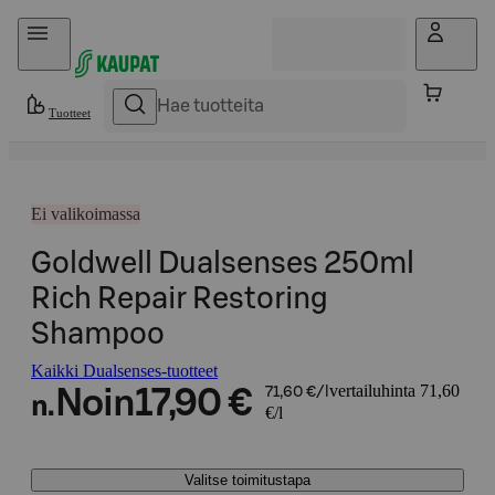
Hyppää sisältöön
Tuotteet
Ei valikoimassa
Goldwell Dualsenses 250ml
Rich Repair Restoring
Shampoo
Kaikki Dualsenses-tuotteet
vertailuhinta 71,60
Noin
17,90 €
71,60 €/l
n.
€/l
Valitse toimitustapa