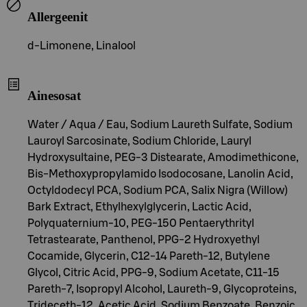
Allergeenit
d-Limonene, Linalool
Ainesosat
Water / Aqua / Eau, Sodium Laureth Sulfate, Sodium
Lauroyl Sarcosinate, Sodium Chloride, Lauryl
Hydroxysultaine, PEG-3 Distearate, Amodimethicone,
Bis-Methoxypropylamido Isodocosane, Lanolin Acid,
Octyldodecyl PCA, Sodium PCA, Salix Nigra (Willow)
Bark Extract, Ethylhexylglycerin, Lactic Acid,
Polyquaternium-10, PEG-150 Pentaerythrityl
Tetrastearate, Panthenol, PPG-2 Hydroxyethyl
Cocamide, Glycerin, C12-14 Pareth-12, Butylene
Glycol, Citric Acid, PPG-9, Sodium Acetate, C11-15
Pareth-7, Isopropyl Alcohol, Laureth-9, Glycoproteins,
Trideceth-12, Acetic Acid, Sodium Benzoate, Benzoic