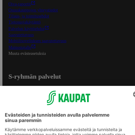
Oiva-raportit
Osuuskauppojen yhteystiedot
Tilaus- ja toimitusehdot
Tietosuojakäytäntö
Palvelun käyttöehdot
Saavutettavuus
Mobiilisovelluksen saavutettavuus
Mainostajalle
Muuta evästeasetuksia
S-ryhmän palvelut
S-ryhmä
Asiakasomistajuus
Yhteishyvä Ruoka -sovellus
S-ostoslista -sovellus
Prisma.fi
Sokos.fi
S-Pankki