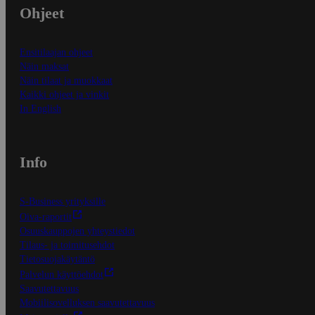
Ohjeet
Ensitilaajan ohjeet
Näin maksat
Näin tilaat ja muokkaat
Kaikki ohjeet ja vinkit
In English
Info
S-Business yrityksille
Oiva-raportit
Osuuskauppojen yhteystiedot
Tilaus- ja toimitusehdot
Tietosuojakäytäntö
Palvelun käyttöehdot
Saavutettavuus
Mobiilisovelluksen saavutettavuus