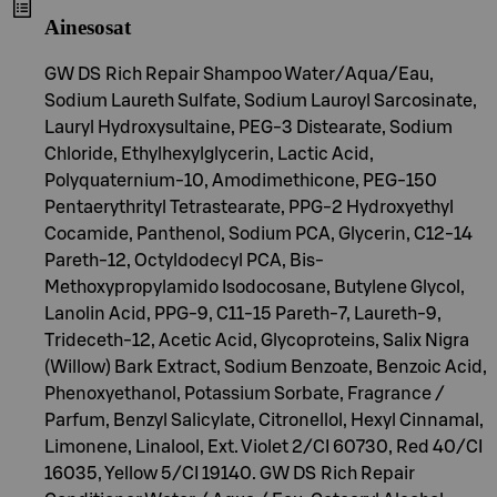
Ainesosat
GW DS Rich Repair Shampoo Water/Aqua/Eau,
Sodium Laureth Sulfate, Sodium Lauroyl Sarcosinate,
Lauryl Hydroxysultaine, PEG-3 Distearate, Sodium
Chloride, Ethylhexylglycerin, Lactic Acid,
Polyquaternium-10, Amodimethicone, PEG-150
Pentaerythrityl Tetrastearate, PPG-2 Hydroxyethyl
Cocamide, Panthenol, Sodium PCA, Glycerin, C12-14
Pareth-12, Octyldodecyl PCA, Bis-
Methoxypropylamido Isodocosane, Butylene Glycol,
Lanolin Acid, PPG-9, C11-15 Pareth-7, Laureth-9,
Trideceth-12, Acetic Acid, Glycoproteins, Salix Nigra
(Willow) Bark Extract, Sodium Benzoate, Benzoic Acid,
Phenoxyethanol, Potassium Sorbate, Fragrance /
Parfum, Benzyl Salicylate, Citronellol, Hexyl Cinnamal,
Limonene, Linalool, Ext. Violet 2/CI 60730, Red 40/CI
16035, Yellow 5/CI 19140. GW DS Rich Repair