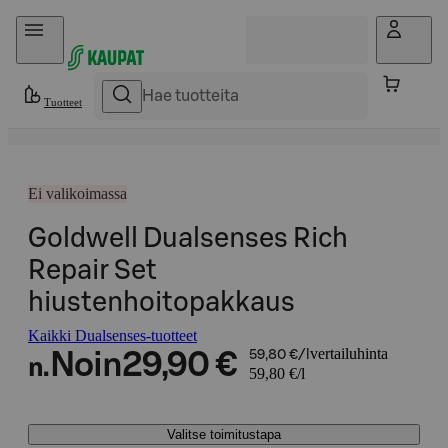
Hyppää sisältöön
Tuotteet
Ei valikoimassa
Goldwell Dualsenses Rich
Repair Set
hiustenhoitopakkaus
Kaikki Dualsenses-tuotteet
vertailuhinta
Noin
29,90 €
59,80 €/l
n.
59,80 €/l
Valitse toimitustapa