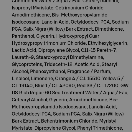
Conditioner Water / Aqua / Eau, Cetearyl Alcohol,
Isopropyl Myristate, Cetrimonium Chloride,
Amodimethicone, Bis-Methoxypropylamido
Isodocosane, Lanolin Acid, Octyldodecyl PCA, Sodium
PCA, Salix Nigra (Willow) Bark Extract, Dimethicone,
Panthenol, Glycerin, Hydroxypropyl Guar
Hydroxypropyltrimonium Chloride, Ethylhexylglycerin,
Lactic Acid, Dipropylene Glycol, C11-15 Pareth-7,
Laureth-9, Stearoxypropyl Dimethylamine,
Glycoproteins, Trideceth-12, Acetic Acid, Stearyl
Alcohol, Phenoxyethanol, Fragrance / Parfum,
Linalool, Limonene, Orange 4 / C.I. 15510, Yellow 5 /
C.I. 19140, Blue 1 / C.I. 42090, Red 33 / C.I. 17200. GW
DS Rich Repair 60 Sec Treatment Water / Aqua / Eau,
Cetearyl Alcohol, Glycerin, Amodimethicone, Bis-
Methoxypropylamido Isodocosane, Lanolin Acid,
Octyldodecyl PCA, Sodium PCA, Salix Nigra (Willow)
Bark Extract, Behentrimonium Chloride, Myristyl
Myristate, Dipropylene Glycol, Phenyl Trimethicone,