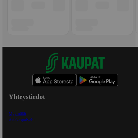
Yhteystiedot
Myymälät
Asiakaspalvelu