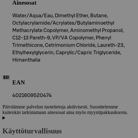
Ainesosat
Water/Aqua/Eau, Dimethyl Ether, Butane,
Octylacrylamide/Acrylates/Butylaminoethyl
Methacrylate Copolymer, Aminomethyl Propanol,
C12-13 Pareth-9, VP/VA Copolymer, Phenyl
Trimethicone, Cetrimonium Chloride, Laureth-23,
Ethylhexylglycerin, Caprylic/Capric Triglyceride,
Himanthalia
EAN
4021609520474
Päivitämme palvelun tuotetietoja aktiivisesti. Suosittelemme
kuitenkin tarkistamaan ainesosat aina myös myyntipakkauksesta.
Käyttöturvallisuus