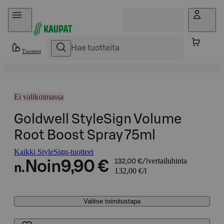
Hyppää sisältöön
Tuotteet
Ei valikoimassa
Goldwell StyleSign Volume
Root Boost Spray 75ml
Kaikki StyleSign-tuotteet
vertailuhinta
Noin
9,90 €
132,00 €/l
n.
132,00 €/l
Valitse toimitustapa