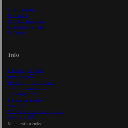
Ensitilaajan ohjeet
Näin maksat
Näin tilaat ja muokkaat
Kaikki ohjeet ja vinkit
In English
Info
S-Business yrityksille
Oiva-raportit
Osuuskauppojen yhteystiedot
Tilaus- ja toimitusehdot
Tietosuojakäytäntö
Palvelun käyttöehdot
Saavutettavuus
Mobiilisovelluksen saavutettavuus
Mainostajalle
Muuta evästeasetuksia