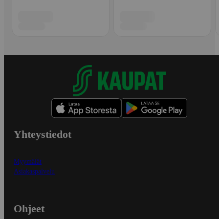
Yhteystiedot
Myymälät
Asiakaspalvelu
Ohjeet