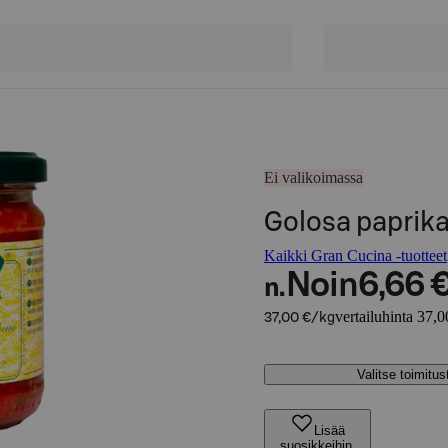
Ei valikoimassa
Golosa paprika
Kaikki Gran Cucina -tuotteet
Noin
6,66 
n.
vertailuhinta 37,0
37,00 €/kg
Valitse toimitu
Lisää
suosikkeihin,