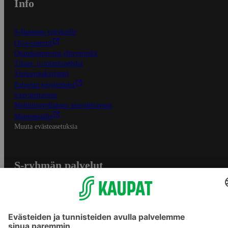
Info
S-Business yrityksille
Oiva-raportit
Osuuskauppojen yhteystiedot
Tilaus- ja toimitusehdot
Tietosuojakäytäntö
Palvelun käyttöehdot
Saavutettavuus
Mobiilisovelluksen saavutettavuus
Mainostajalle
Muuta evästeasetuksia
S-ryhmän palvelut
S-ryhmä
Asiakasomistajuus
Yhteishyvä Ruoka -sovellus