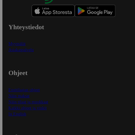
Yhteystiedot
Myymälät
Asiakaspalvelu
Ohjeet
Ensitilaajan ohjeet
Näin maksat
Näin tilaat ja muokkaat
Kaikki ohjeet ja vinkit
In English